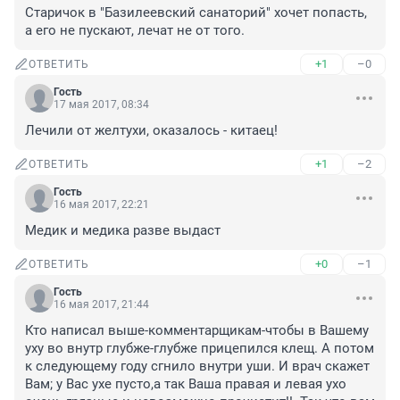
Старичок в "Базилеевский санаторий" хочет попасть, 
а его не пускают, лечат не от того.
+1
–0
ОТВЕТИТЬ
Гость
17 мая 2017, 08:34
Лечили от желтухи, оказалось - китаец!
+1
–2
ОТВЕТИТЬ
Гость
16 мая 2017, 22:21
Медик и медика разве выдаст
+0
–1
ОТВЕТИТЬ
Гость
16 мая 2017, 21:44
Кто написал выше-комментарщикам-чтобы в Вашему 
уху во внутр глубже-глубже прицепился клещ. А потом 
к следующему году сгнило внутри уши. И врач скажет 
Вам; у Вас ухе пусто,а так Ваша правая и левая ухо 