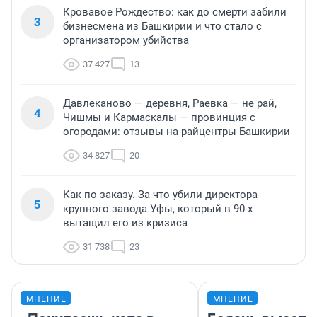
Кровавое Рождество: как до смерти забили
3
бизнесмена из Башкирии и что стало с
организатором убийства
37 427
13
Давлеканово — деревня, Раевка — не рай,
4
Чишмы и Кармаскалы — провинция с
огородами: отзывы на райцентры Башкирии
34 827
20
Как по заказу. За что убили директора
5
крупного завода Уфы, который в 90-х
вытащил его из кризиса
31 738
23
МНЕНИЕ
МНЕНИЕ