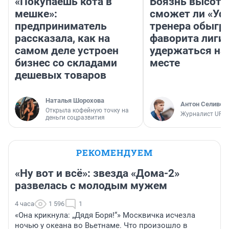
«Покупаешь кота в
Боязнь высоты
мешке»:
сможет ли «Уфа
предприниматель
тренера обыгр
рассказала, как на
фаворита лиги 
самом деле устроен
удержаться на
бизнес со складами
месте
дешевых товаров
Наталья Шорохова
Антон Селивер
Открыла кофейную точку на
Журналист UFA1
деньги соцразвития
РЕКОМЕНДУЕМ
«Ну вот и всё»: звезда «Дома-2»
развелась с молодым мужем
4 часа
1 596
1
«Она крикнула: „Дядя Боря!“» Москвичка исчезла
ночью у океана во Вьетнаме. Что произошло в