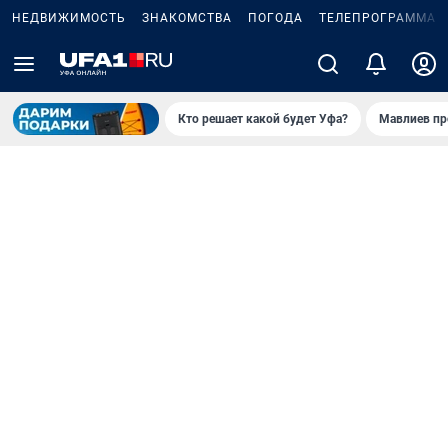
НЕДВИЖИМОСТЬ
ЗНАКОМСТВА
ПОГОДА
ТЕЛЕПРОГРАММА
Кто решает какой будет Уфа?
Мавлиев пр