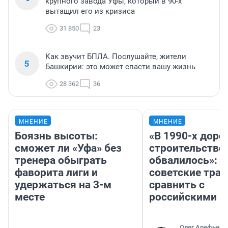
крупного завода Уфы, который в 90-х
вытащил его из кризиса
31 850
23
Как звучит БПЛА. Послушайте, жители
5
Башкирии: это может спасти вашу жизнь
28 362
36
МНЕНИЕ
МНЕНИЕ
Боязнь высоты:
«В 1990-х дор
сможет ли «Уфа» без
строительство
тренера обыграть
обвалилось»: 
фаворита лиги и
советские трас
удержаться на 3-м
сравнить с
месте
российскими
Олег Арефьев