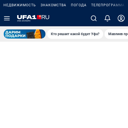
НЕДВИЖИМОСТЬ
ЗНАКОМСТВА
ПОГОДА
ТЕЛЕПРОГРАММА
Кто решает какой будет Уфа?
Мавлиев пр