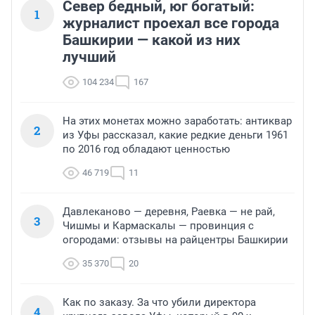
Север бедный, юг богатый:
1
журналист проехал все города
Башкирии — какой из них
лучший
104 234
167
На этих монетах можно заработать: антиквар
2
из Уфы рассказал, какие редкие деньги 1961
по 2016 год обладают ценностью
46 719
11
Давлеканово — деревня, Раевка — не рай,
3
Чишмы и Кармаскалы — провинция с
огородами: отзывы на райцентры Башкирии
35 370
20
Как по заказу. За что убили директора
4