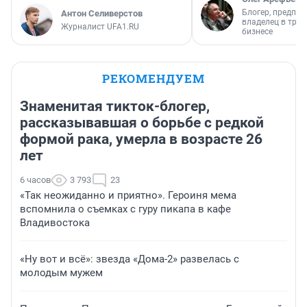
Блогер, предпри
Антон Селиверстов
владелец в тра
Журналист UFA1.RU
бизнесе
РЕКОМЕНДУЕМ
Знаменитая тикток-блогер,
рассказывавшая о борьбе с редкой
формой рака, умерла в возрасте 26
лет
6 часов
3 793
23
«Так неожиданно и приятно». Героиня мема
вспомнила о съемках с гуру пикапа в кафе
Владивостока
«Ну вот и всё»: звезда «Дома-2» развелась с
молодым мужем