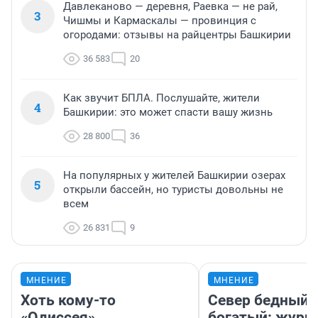
Давлеканово — деревня, Раевка — не рай,
3
Чишмы и Кармаскалы — провинция с
огородами: отзывы на райцентры Башкирии
36 583
20
Как звучит БПЛА. Послушайте, жители
4
Башкирии: это может спасти вашу жизнь
28 800
36
На популярных у жителей Башкирии озерах
5
открыли бассейн, но туристы довольны не
всем
26 831
9
МНЕНИЕ
МНЕНИЕ
Хоть кому-то
Север бедный,
«Одиссея»
богатый: журн