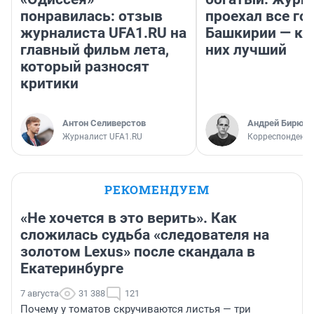
понравилась: отзыв
проехал все го
журналиста UFA1.RU на
Башкирии — ка
главный фильм лета,
них лучший
который разносят
критики
Антон Селиверстов
Андрей Бирюко
Журналист UFA1.RU
Корреспондент 
РЕКОМЕНДУЕМ
«Не хочется в это верить». Как
сложилась судьба «следователя на
золотом Lexus» после скандала в
Екатеринбурге
7 августа
31 388
121
Почему у томатов скручиваются листья — три