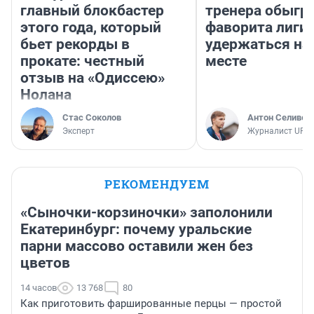
главный блокбастер
тренера обыгр
этого года, который
фаворита лиги 
бьет рекорды в
удержаться на
прокате: честный
месте
отзыв на «Одиссею»
Нолана
Стас Соколов
Антон Селивер
Эксперт
Журналист UFA1
РЕКОМЕНДУЕМ
«Сыночки-корзиночки» заполонили
Екатеринбург: почему уральские
парни массово оставили жен без
цветов
14 часов
13 768
80
Как приготовить фаршированные перцы — простой