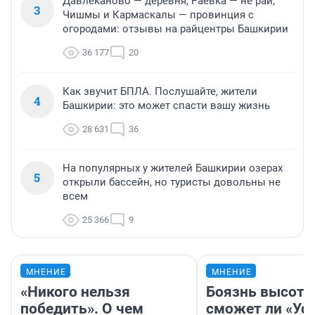
Давлеканово — деревня, Раевка — не рай,
3
Чишмы и Кармаскалы — провинция с
огородами: отзывы на райцентры Башкирии
36 177
20
Как звучит БПЛА. Послушайте, жители
4
Башкирии: это может спасти вашу жизнь
28 631
36
На популярных у жителей Башкирии озерах
5
открыли бассейн, но туристы довольны не
всем
25 366
9
МНЕНИЕ
МНЕНИЕ
«Никого нельзя
Боязнь высоты
победить». О чем
сможет ли «Уфа