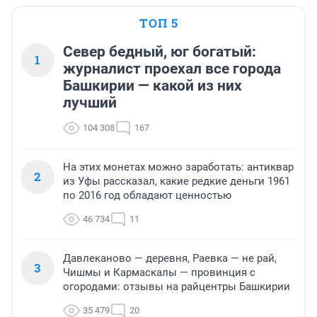
ТОП 5
Север бедный, юг богатый:
1
журналист проехал все города
Башкирии — какой из них
лучший
104 308
167
На этих монетах можно заработать: антиквар
2
из Уфы рассказал, какие редкие деньги 1961
по 2016 год обладают ценностью
46 734
11
Давлеканово — деревня, Раевка — не рай,
3
Чишмы и Кармаскалы — провинция с
огородами: отзывы на райцентры Башкирии
35 479
20