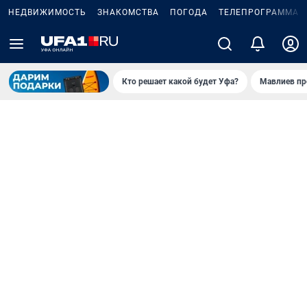
НЕДВИЖИМОСТЬ
ЗНАКОМСТВА
ПОГОДА
ТЕЛЕПРОГРАММА
Кто решает какой будет Уфа?
Мавлиев пр