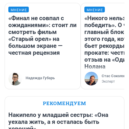
МНЕНИЕ
МНЕНИЕ
«Финал не совпал с
«Никого нельз
ожиданиями»: стоит ли
победить». О ч
смотреть фильм
главный блокб
«Старый орел» на
этого года, ко
большом экране —
бьет рекорды 
честная рецензия
прокате: честн
отзыв на «Оди
Нолана
Стас Соколов
Надежда Губарь
Эксперт
РЕКОМЕНДУЕМ
Накипело у младшей сестры: «Она
уехала жить, а я осталась быть
хорошей»