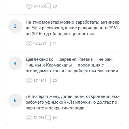
84 160
20
На этих монетах можно заработать: антиквар
3
из Уфы рассказал, какие редкие деньги 1961
по 2016 год обладают ценностью
47 273
11
Давлеканово — деревня, Раевка — не рай,
4
Чишмы и Кармаскалы — провинция с
огородами: отзывы на райцентры Башкирии
37 481
20
«Я потерял жену, детей, всё»: откровения экс-
5
рабочего уфимской «Лампочки» о долгах по
зарплате и закрытии завода
31 086
64