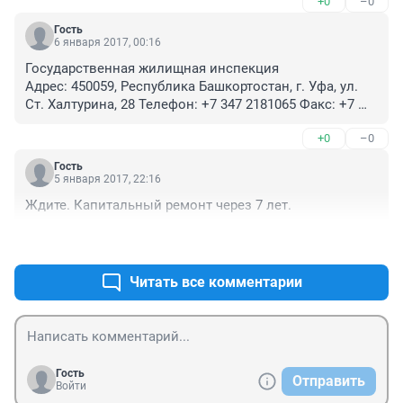
+0
–0
не отреагировали на мою жалобу. Так и от 
прокуратуры тоже не получила никакого ответа. Даже 
Гость
писала Хамитову. От туда получила уведомление,что 
6 января 2017, 00:16
мое обращение отправили в жилищный надзор. И все 
Государственная жилищная инспекция 

на этом .Так что все они дают понять, насколько им 
Адрес: 450059, Республика Башкортостан, г. Уфа, ул. 
наплевать на нас простых смертных.
Ст. Халтурина, 28 Телефон: +7 347 2181065 Факс: +7 
347 2181070 Сайт: zhilstroynadzor.bashkortostan.ru

+0
–0
Жилищная инспекция в Республике Башкортостан 
является надзорным органом в сфере соблюдения 
Гость
жилищного законодательства. При ущемлении ваших 
5 января 2017, 22:16
жилищных прав вы сможете подать жалобу 
Ждите. Капитальный ремонт через 7 лет.
обратившись в жилищную инспекцию по телефону 
горячей линии или с официального сайта. 
+1
–1
Государственная Жил инспекция Республики 
Башкортостан обязана провести проверку течении 30 
Читать все комментарии
дней и сообщить вам о результатах проверки.
Гость
Отправить
Войти