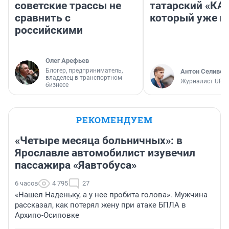
советские трассы не
татарский «КА
сравнить с
который уже не
российскими
Олег Арефьев
Блогер, предприниматель,
Антон Селивер
владелец в транспортном
Журналист UFA1
бизнесе
РЕКОМЕНДУЕМ
«Четыре месяца больничных»: в
Ярославле автомобилист изувечил
пассажира «Яавтобуса»
6 часов
4 795
27
«Нашел Наденьку, а у нее пробита голова». Мужчина
рассказал, как потерял жену при атаке БПЛА в
Архипо-Осиповке