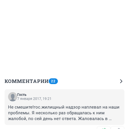
КОММЕНТАРИИ
22
Гость
7 января 2017, 19:21
Не смешите!гос.жилищный надзор наплевал на наши 
проблемы. Я несколько раз обращалась к ним 
жалобой, по сей день нет ответа. Жаловалась в 
прокуратуру Кир.района уже на жил.надзор за то,что 