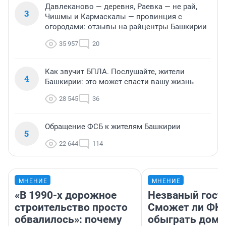
Давлеканово — деревня, Раевка — не рай,
3
Чишмы и Кармаскалы — провинция с
огородами: отзывы на райцентры Башкирии
35 957
20
Как звучит БПЛА. Послушайте, жители
4
Башкирии: это может спасти вашу жизнь
28 545
36
Обращение ФСБ к жителям Башкирии
5
22 644
114
МНЕНИЕ
МНЕНИЕ
«В 1990-х дорожное
Незваный гост
строительство просто
Сможет ли ФК 
обвалилось»: почему
обыграть дома