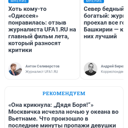
МНЕНИЕ
МНЕНИЕ
Хоть кому-то
Север бедный,
«Одиссея»
богатый: журн
понравилась: отзыв
проехал все го
журналиста UFA1.RU на
Башкирии — ка
главный фильм лета,
них лучший
который разносят
критики
Антон Селиверстов
Андрей Бирюко
Журналист UFA1.RU
Корреспондент 
РЕКОМЕНДУЕМ
«Она крикнула: „Дядя Боря!“»
Москвичка исчезла ночью у океана во
Вьетнаме. Что произошло в
последние минуты пропажи девушки