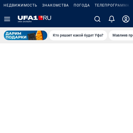
НЕДВИЖИМОСТЬ
ЗНАКОМСТВА
ПОГОДА
ТЕЛЕПРОГРАММА
Кто решает какой будет Уфа?
Мавлиев пр