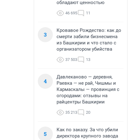
обладают ценностью
46 695
11
Кровавое Рождество: как до
3
смерти забили бизнесмена
из Башкирии и что стало с
организатором убийства
37 503
13
Давлеканово — деревня,
4
Раевка — не рай, Чишмы и
Кармаскалы — провинция с
огородами: отзывы на
райцентры Башкирии
35 213
20
Как по заказу. За что убили
5
директора крупного завода