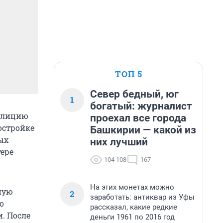
ТОП 5
Север бедный, юг
1
богатый: журналист
полицию
проехал все города
остройке
Башкирии — какой из
ых
них лучший
ере
104 108
167
На этих монетах можно
ную
2
заработать: антиквар из Уфы
о
рассказал, какие редкие
. После
деньги 1961 по 2016 год