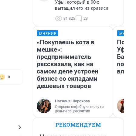
Уфы, который в 90-х
вытащил его из кризиса
31 825
23
МНЕНИЕ
МНЕНИ
«Покупаешь кота в
Почем
мешке»:
Уфы: 
предприниматель
Башки
рассказала, как на
побыв
самом деле устроен
влюби
бизнес со складами
0
дешевых товаров
Наталья Шорохова
Открыла кофейную точку на
деньги соцразвития
РЕКОМЕНДУЕМ