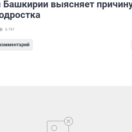
 Башкирии выясняет причин
подростка
6 197
 комментарий