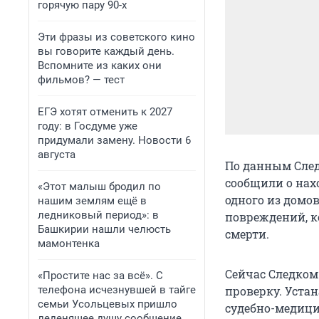
горячую пару 90-х
Эти фразы из советского кино
вы говорите каждый день.
Вспомните из каких они
фильмов? — тест
ЕГЭ хотят отменить к 2027
году: в Госдуме уже
придумали замену. Новости 6
августа
По данным След
сообщили о нах
«Этот малыш бродил по
одного из домо
нашим землям ещё в
ледниковый период»: в
повреждений, к
Башкирии нашли челюсть
смерти.
мамонтенка
Сейчас Следком
«Простите нас за всё». С
телефона исчезнувшей в тайге
проверку. Уста
семьи Усольцевых пришло
судебно-медици
леденящее душу сообщение