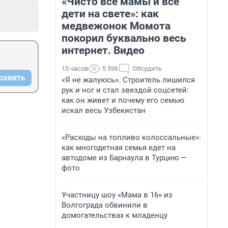
«Чисто все мамы и все
дети на свете»: как
медвежонок Момота
покорил буквально весь
интернет. Видео
15 часов
5 596
Обсудить
равить
«Я не жалуюсь». Строитель лишился
рук и ног и стал звездой соцсетей:
как он живет и почему его семью
искал весь Узбекистан
«Расходы на топливо колоссальные»:
как многодетная семья едет на
автодоме из Барнаула в Турцию —
фото
Участницу шоу «Мама в 16» из
Волгограда обвинили в
домогательствах к младенцу