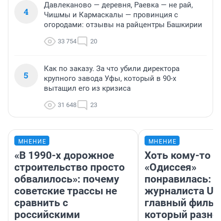
Давлеканово — деревня, Раевка — не рай,
4
Чишмы и Кармаскалы — провинция с
огородами: отзывы на райцентры Башкирии
33 754
20
Как по заказу. За что убили директора
5
крупного завода Уфы, который в 90-х
вытащил его из кризиса
31 648
23
МНЕНИЕ
МНЕНИЕ
«В 1990-х дорожное
Хоть кому-то
строительство просто
«Одиссея»
обвалилось»: почему
понравилась: 
советские трассы не
журналиста UF
сравнить с
главный фильм
российскими
который разно