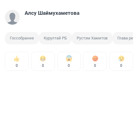
Алсу Шаймухаметова
Госсобрание
Курултай РБ
Рустэм Хамитов
Глава реги
0
0
0
0
0