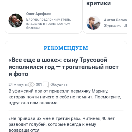
критики
Олег Арефьев
Блогер, предприниматель,
Антон Селивер
владелец в транспортном
Журналист UFA1
бизнесе
РЕКОМЕНДУЕМ
«Все еще в шоке»: сыну Трусовой
исполнился год — трогательный пост
и фото
24 минуты
301
Обсудить
В уфимский приют привезли пермячку Марину,
которая почти ничего о себе не помнит. Посмотрите,
вдруг она вам знакома
«Не привози их мне в третий раз». Читинец 40 лет
разводит голубей, которые всегда к нему
возвращаются