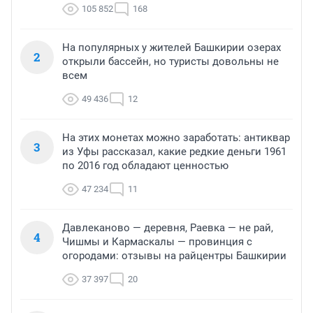
105 852
168
На популярных у жителей Башкирии озерах
2
открыли бассейн, но туристы довольны не
всем
49 436
12
На этих монетах можно заработать: антиквар
3
из Уфы рассказал, какие редкие деньги 1961
по 2016 год обладают ценностью
47 234
11
Давлеканово — деревня, Раевка — не рай,
4
Чишмы и Кармаскалы — провинция с
огородами: отзывы на райцентры Башкирии
37 397
20