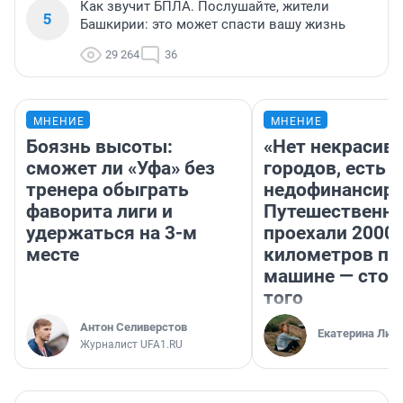
Как звучит БПЛА. Послушайте, жители
5
Башкирии: это может спасти вашу жизнь
29 264
36
МНЕНИЕ
МНЕНИЕ
Боязнь высоты:
«Нет некрасив
сможет ли «Уфа» без
городов, есть
тренера обыграть
недофинансиро
фаворита лиги и
Путешественн
удержаться на 3-м
проехали 2000
месте
километров по 
машине — стои
того
Антон Селиверстов
Екатерина Лит
Журналист UFA1.RU