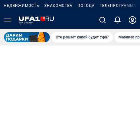
НЕДВИЖИМОСТЬ
ЗНАКОМСТВА
ПОГОДА
ТЕЛЕПРОГРАММА
Кто решает какой будет Уфа?
Мавлиев пр