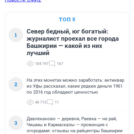
ТОП 5
Север бедный, юг богатый:
1
журналист проехал все города
Башкирии — какой из них
лучший
104 197
167
На этих монетах можно заработать: антиквар
2
из Уфы рассказал, какие редкие деньги 1961
по 2016 год обладают ценностью
46 713
11
Давлеканово — деревня, Раевка — не рай,
3
Чишмы и Кармаскалы — провинция с
огородами: отзывы на райцентры Башкирии