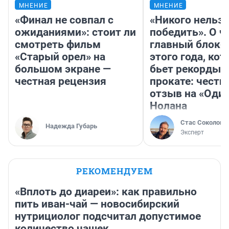
МНЕНИЕ
МНЕНИЕ
«Финал не совпал с
«Никого нельз
ожиданиями»: стоит ли
победить». О ч
смотреть фильм
главный блокб
«Старый орел» на
этого года, ко
большом экране —
бьет рекорды 
честная рецензия
прокате: честн
отзыв на «Оди
Нолана
Стас Соколов
Надежда Губарь
Эксперт
РЕКОМЕНДУЕМ
«Вплоть до диареи»: как правильно
пить иван-чай — новосибирский
нутрициолог подсчитал допустимое
количество чашек