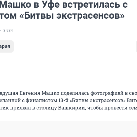
 Машко в Уфе встретилась с
том «Битвы экстрасенсов»
3 934
ария
едущая Евгения Машко поделилась фотографией в св
деланной с финалистом 13-й «Битвы экстрасенсов» Вит
ик приехал в столицу Башкирии, чтобы провести се