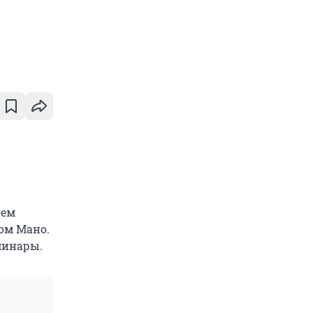
оем
ом Мано.
минары.