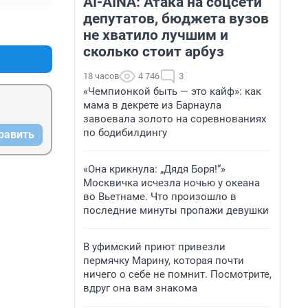
AI-AINA: Атака на соцсети
депутатов, бюджета вузов
+3
–0
не хватило лучшим и
сколько стоит арбуз
18 часов
4 746
3
«Чемпионкой быть — это кайф»: как
мама в декрете из Барнаула
завоевала золото на соревнованиях
по бодибилдингу
равить
«Она крикнула: „Дядя Боря!“»
Москвичка исчезла ночью у океана
во Вьетнаме. Что произошло в
последние минуты пропажи девушки
В уфимский приют привезли
пермячку Марину, которая почти
ничего о себе не помнит. Посмотрите,
вдруг она вам знакома