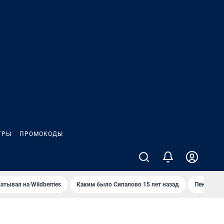
ГРЫ
ПРОМОКОДЫ
атывал на Wildberries
Каким было Сипалово 15 лет назад
Пенсионер