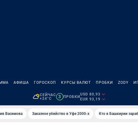
АММА
АФИША
ГОРОСКОП
КУРСЫ ВАЛЮТ
ПРОБКИ
ZODY
И
USD 80,93
СЕЙЧАС
3
ПРОБКИ
+24°C
EUR 93,19
ив Васимова
Заказное убийство в Уфе 2000-х
Кто в Башкирии зараб