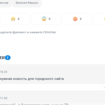
сенсов
Евгения Машко
0
0
0
ыделите фрагмент и нажмите Ctrl+Enter
ИИ
2
 16:25
нужная новость для городского сайта
 11:30