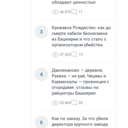
обладают ценностью
46 575
11
Кровавое Рождество: как до
3
смерти забили бизнесмена
из Башкирии и что стало с
организатором убийства
37 325
13
Давлеканово — деревня,
4
Раевка — не рай, Чишмы и
Кармаскалы — провинция с
огородами: отзывы на
райцентры Башкирии
33 469
20
Как по заказу. За что убили
5
директора крупного завода