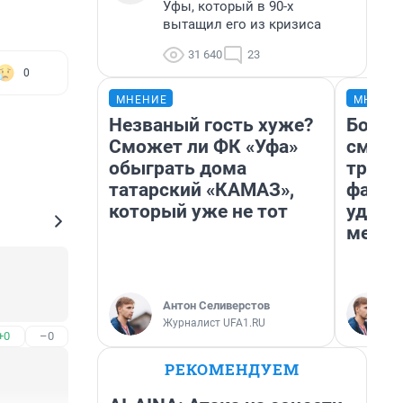
Уфы, который в 90-х
вытащил его из кризиса
31 640
23
0
МНЕНИЕ
МНЕНИ
Незваный гость хуже?
Боязн
Сможет ли ФК «Уфа»
сможе
обыграть дома
трене
татарский «КАМАЗ»,
фавор
который уже не тот
удерж
месте
Антон Селиверстов
Журналист UFA1.RU
+0
–0
РЕКОМЕНДУЕМ