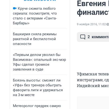
Евгения
Круче сюжета любого
финалис
сериала: посмотрите, что
стало с актерами «Санта-
Барбары»
9 ноября 2016, 11:02
Башкирия сняла режимы
2
коммент
ракетной и беспилотной
опасности
«Первым делом уволил бы
Васимова»: опальный экс-мэр
Уфы сделал громкое
заявления в суде
Уфимская телев
инстраграме, с
Боязнь высоты: сможет ли
«Уфа» без тренера обыграть
Индийский мист
фаворита лиги и удержаться
на 3-м месте
Метеоролог предрек самую