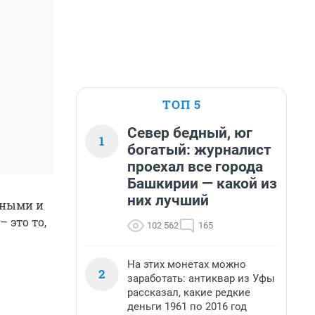
ТОП 5
Север бедный, юг
1
богатый: журналист
проехал все города
Башкирии — какой из
них лучший
льными и
 это то,
102 562
165
На этих монетах можно
2
заработать: антиквар из Уфы
рассказал, какие редкие
деньги 1961 по 2016 год