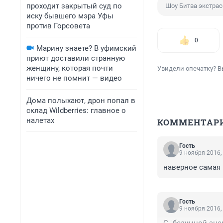
проходит закрытый суд по
Шоу Битва экстра
иску бывшего мэра Уфы
против Горсовета
0
Марину знаете? В уфимский
приют доставили странную
женщину, которая почти
Увидели опечатку? В
ничего не помнит — видео
Дома полыхают, дрон попал в
склад Wildberries: главное о
налетах
КОММЕНТАР
Гость
9 ноября 2016,
наверное самая 
Гость
9 ноября 2016,