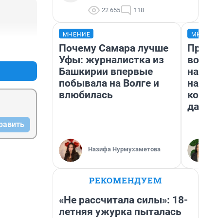
22 655
118
МНЕНИЕ
МНЕНИ
Почему Самара лучше
Прода
+0
–0
Уфы: журналистка из
возьм
Башкирии впервые
нам г
побывала на Волге и
налог
влюбилась
косне
даже 
равить
Назифа Нурмухаметова
РЕКОМЕНДУЕМ
«Не рассчитала силы»: 18-
летняя ужурка пыталась