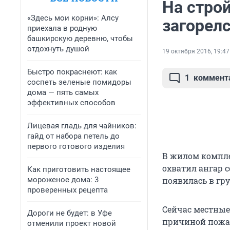
На стро
«Здесь мои корни»: Алсу
загорел
приехала в родную
башкирскую деревню, чтобы
отдохнуть душой
19 октября 2016, 19:47
Быстро покраснеют: как
1
коммент
соспеть зеленые помидоры
дома — пять самых
эффективных способов
Лицевая гладь для чайников:
гайд от набора петель до
первого готового изделия
В жилом компле
охватил ангар 
Как приготовить настоящее
мороженое дома: 3
появилась в гр
проверенных рецепта
Сейчас местные
Дороги не будет: в Уфе
причиной пожар
отменили проект новой