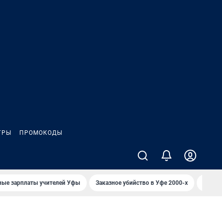
ГРЫ
ПРОМОКОДЫ
ные зарплаты учителей Уфы
Заказное убийство в Уфе 2000-х
Каким