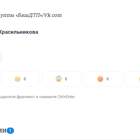
группы «БашДТП»/Vk.com
Красильникова
0
0
0
ыделите фрагмент и нажмите Ctrl+Enter
ИИ
1