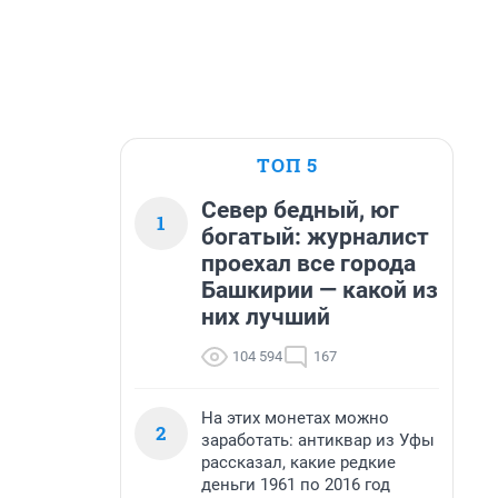
ТОП 5
Север бедный, юг
1
богатый: журналист
проехал все города
Башкирии — какой из
них лучший
104 594
167
На этих монетах можно
2
заработать: антиквар из Уфы
рассказал, какие редкие
деньги 1961 по 2016 год