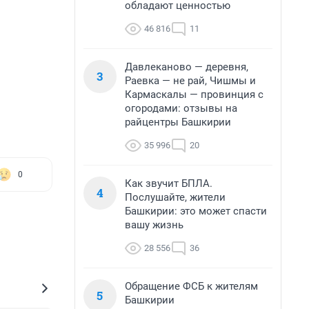
обладают ценностью
46 816
11
Давлеканово — деревня,
3
Раевка — не рай, Чишмы и
Кармаскалы — провинция с
огородами: отзывы на
райцентры Башкирии
35 996
20
0
Как звучит БПЛА.
4
Послушайте, жители
Башкирии: это может спасти
вашу жизнь
28 556
36
Обращение ФСБ к жителям
5
Башкирии