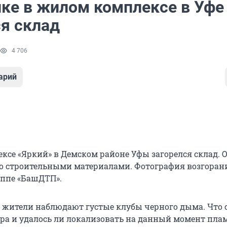
йке в жилом комплексе в Уфе
ся склад
4 706
арий
ксе «Яркий» в Демском районе Уфы загорелся склад. 
со строительными материалами. Фотография возгоран
уппе «БашДТП».
 жители наблюдают густые клубы черного дыма. Что 
а и удалось ли локализовать на данный момент пла