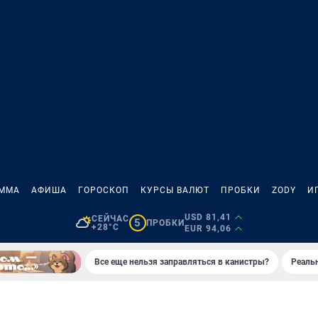
АММА
АФИША
ГОРОСКОП
КУРСЫ ВАЛЮТ
ПРОБКИ
ZODY
И
USD 81,41
СЕЙЧАС
5
ПРОБКИ
+28°C
EUR 94,06
Все еще нельзя заправляться в канистры?
Реаль