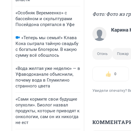
«Особняк Веремеенко» с
Фото: Фото из 
бассейном и скульптурами
Посейдона спрятался в Уфе
Карина 
«Теперь мы семья!» Клава
Кока сыграла тайную свадьбу
с богатым блогером. В какую
Огонь
Пожар
сумму всё обошлось
«Вода желтая уже неделю» — в
Уфаводоканале объяснили,
0
почему вода в Глумилино
странного цвета
Увидели опечатку? В
«Сами кормите свои будущие
опухоли». Биолог назвал
продукты, которые приводят к
онкологии, сам он их никогда
КОММЕНТАР
не ест