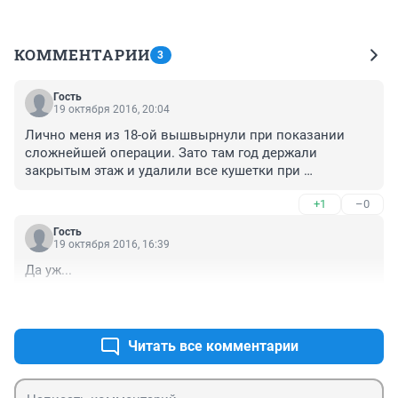
КОММЕНТАРИИ
3
Гость
19 октября 2016, 20:04
Лично меня из 18-ой вышвырнули при показании 
сложнейшей операции. Зато там год держали 
закрытым этаж и удалили все кушетки при 
пребывании там лечащего от позорных болезней 
+1
–0
сына самизнаетекого, австрийского завсегдателя 
казино. За это их внесли в число лучших?
Гость
19 октября 2016, 16:39
Да уж...
+1
–0
Читать все комментарии