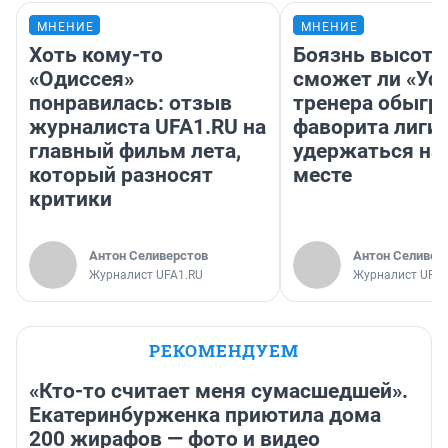
МНЕНИЕ
МНЕНИЕ
Хоть кому-то
Боязнь высоты
«Одиссея»
сможет ли «Уфа
понравилась: отзыв
тренера обыгр
журналиста UFA1.RU на
фаворита лиги 
главный фильм лета,
удержаться на
который разносят
месте
критики
Антон Селиверстов
Антон Селивер
Журналист UFA1.RU
Журналист UFA1
РЕКОМЕНДУЕМ
«Кто-то считает меня сумасшедшей».
Екатеринбурженка приютила дома
200 жирафов — фото и видео