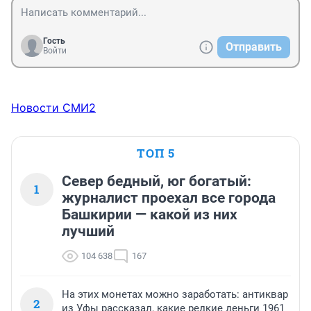
Гость
Отправить
Войти
Новости СМИ2
ТОП 5
Север бедный, юг богатый:
1
журналист проехал все города
Башкирии — какой из них
лучший
104 638
167
На этих монетах можно заработать: антиквар
2
из Уфы рассказал, какие редкие деньги 1961