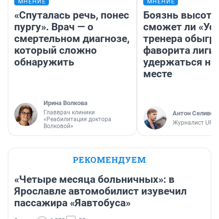
МНЕНИЕ
МНЕНИЕ
«Спуталась речь, понес
Боязнь высоты
пургу». Врач — о
сможет ли «Уфа
смертельном диагнозе,
тренера обыгр
который сложно
фаворита лиги 
обнаружить
удержаться на
месте
Ирина Волкова
Главврач клиники
Антон Селивер
«Реабилитация доктора
Журналист UFA1
Волковой»
РЕКОМЕНДУЕМ
«Четыре месяца больничных»: в
Ярославле автомобилист изувечил
пассажира «Яавтобуса»