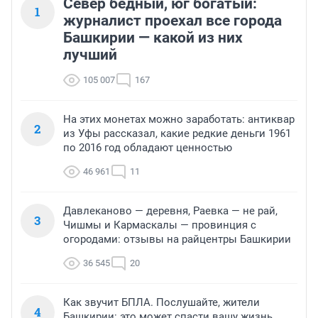
Север бедный, юг богатый:
1
журналист проехал все города
Башкирии — какой из них
лучший
105 007
167
На этих монетах можно заработать: антиквар
2
из Уфы рассказал, какие редкие деньги 1961
по 2016 год обладают ценностью
46 961
11
Давлеканово — деревня, Раевка — не рай,
3
Чишмы и Кармаскалы — провинция с
огородами: отзывы на райцентры Башкирии
36 545
20
Как звучит БПЛА. Послушайте, жители
4
Башкирии: это может спасти вашу жизнь