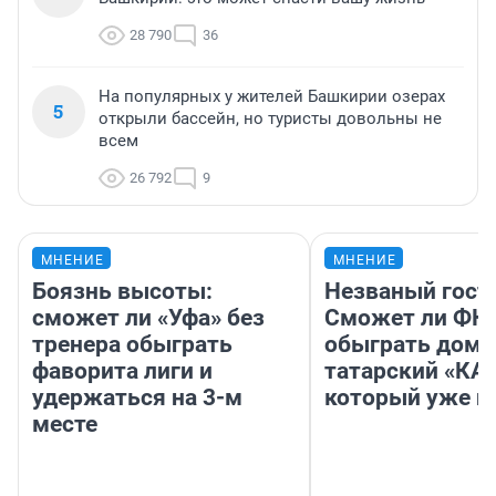
28 790
36
На популярных у жителей Башкирии озерах
5
открыли бассейн, но туристы довольны не
всем
26 792
9
МНЕНИЕ
МНЕНИЕ
Боязнь высоты:
Незваный гост
сможет ли «Уфа» без
Сможет ли ФК 
тренера обыграть
обыграть дома
фаворита лиги и
татарский «КА
удержаться на 3-м
который уже не
месте