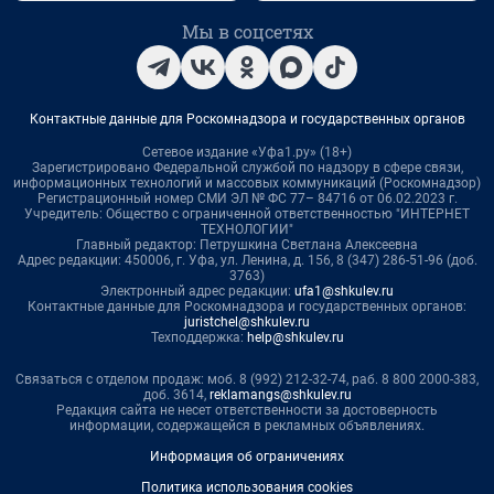
Мы в соцсетях
Контактные данные для Роскомнадзора и государственных органов
Сетевое издание «Уфа1.ру» (18+)
Зарегистрировано Федеральной службой по надзору в сфере связи,
информационных технологий и массовых коммуникаций (Роскомнадзор)
Регистрационный номер СМИ ЭЛ № ФС 77– 84716 от 06.02.2023 г.
Учредитель: Общество с ограниченной ответственностью "ИНТЕРНЕТ
ТЕХНОЛОГИИ"
Главный редактор: Петрушкина Светлана Алексеевна
Адрес редакции: 450006, г. Уфа, ул. Ленина, д. 156, 8 (347) 286-51-96 (доб.
3763)
Электронный адрес редакции:
ufa1@shkulev.ru
Контактные данные для Роскомнадзора и государственных органов:
juristchel@shkulev.ru
Техподдержка:
help@shkulev.ru
Связаться с отделом продаж: моб. 8 (992) 212-32-74, раб. 8 800 2000-383,
доб. 3614,
reklamangs@shkulev.ru
Редакция сайта не несет ответственности за достоверность
информации, содержащейся в рекламных объявлениях.
Информация об ограничениях
Политика использования cookies