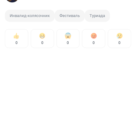
Инвалид-колясочник
Фестиваль
Туриада
0
0
0
0
0