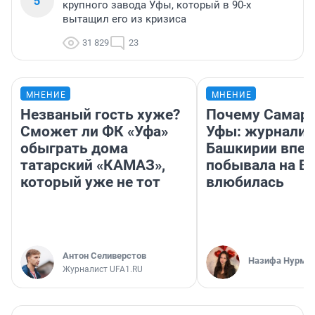
5
крупного завода Уфы, который в 90-х
вытащил его из кризиса
31 829
23
МНЕНИЕ
МНЕНИЕ
Незваный гость хуже?
Почему Самара
Сможет ли ФК «Уфа»
Уфы: журналис
обыграть дома
Башкирии впе
татарский «КАМАЗ»,
побывала на Во
который уже не тот
влюбилась
Антон Селиверстов
Назифа Нурму
Журналист UFA1.RU