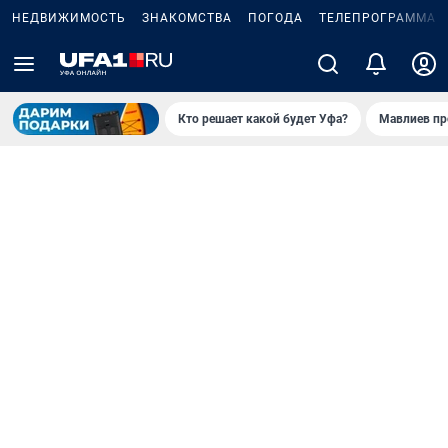
НЕДВИЖИМОСТЬ
ЗНАКОМСТВА
ПОГОДА
ТЕЛЕПРОГРАММА
Кто решает какой будет Уфа?
Мавлиев пр