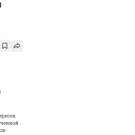
и
я
ересов
оченной
ов-