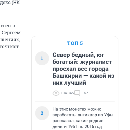
декс (НК
несен в
 Сергеем
ушениях,
ТОП 5
уточняет
Север бедный, юг
1
богатый: журналист
проехал все города
Башкирии — какой из
них лучший
104 345
167
На этих монетах можно
2
заработать: антиквар из Уфы
рассказал, какие редкие
деньги 1961 по 2016 год