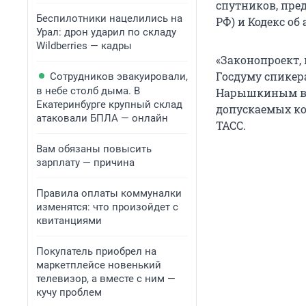
спутников, пре
Беспилотники нацелились на
РФ) и Кодекс о
Урал: дрон ударил по складу
Wildberries — кадры
«Законопроект, 
Госдуму спикер
Сотрудников эвакуировали,
в небе столб дыма. В
Нарышкиным в ф
Екатеринбурге крупный склад
допускаемых ко
атаковали БПЛА — онлайн
ТАСС.
Вам обязаны повысить
зарплату — причина
Правила оплаты коммуналки
изменятся: что произойдет с
квитанциями
Покупатель приобрел на
маркетплейсе новенький
телевизор, а вместе с ним —
кучу проблем