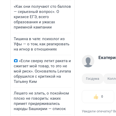
«Как они получают сто баллов
— серьезный вопрос». О
кризисе ЕГЭ, всего
образования и ужасах
приемной кампании
Тишина в чате: психолог из
Уфы — о том, как реагировать
на игнор в отношениях
Екатери
«Если сверху летит ракета и
сжигает мой товар, то это не
мой риск». Основатель Levrana
обрушился с критикой на
Госдума
Колл
Татьяну Ким
Лешего не злить, о покойном
0
плохо не говорить: каких
примет придерживались
народы Башкирии — список
Увидели опечатку? В