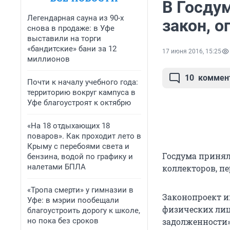
В Госду
Легендарная сауна из 90-х
закон, 
снова в продаже: в Уфе
выставили на торги
«бандитские» бани за 12
17 июня 2016, 15:25
миллионов
10
коммен
Почти к началу учебного года:
территорию вокруг кампуса в
Уфе благоустроят к октябрю
«На 18 отдыхающих 18
поваров». Как проходит лето в
Крыму с перебоями света и
Госдума принял
бензина, водой по графику и
налетами БПЛА
коллекторов, п
«Тропа смерти» у гимназии в
Законопроект и
Уфе: в мэрии пообещали
физических лиц
благоустроить дорогу к школе,
но пока без сроков
задолженности»