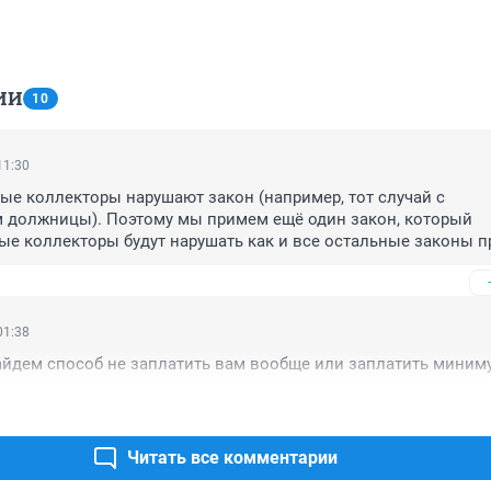
ИИ
10
11:30
е коллекторы нарушают закон (например, тот случай с 
 должницы). Поэтому мы примем ещё один закон, который 
е коллекторы будут нарушать как и все остальные законы п
му кажется, что здесь какая-то неправильная логика?

 не государство должно регулировать отношения между гражд
а не коммерческие организации?
01:38
айдем способ не заплатить вам вообще или заплатить миним
Читать все комментарии