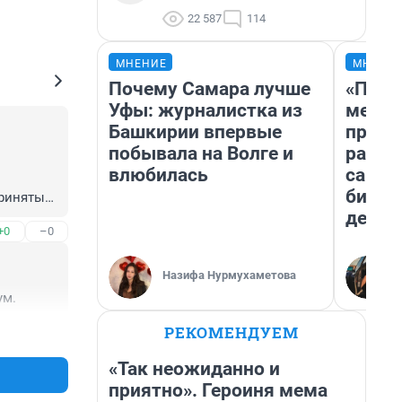
22 587
114
МНЕНИЕ
МНЕНИ
Почему Самара лучше
«Поку
Уфы: журналистка из
мешке
Башкирии впервые
предп
побывала на Волге и
расска
влюбилась
самом
бизне
ринятые 
дешев
+0
–0
анами и 
Назифа Нурмухаметова
ум.
РЕКОМЕНДУЕМ
+0
–0
«Так неожиданно и
приятно». Героиня мема