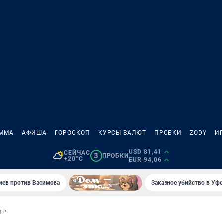
АММА
АФИША
ГОРОСКОП
КУРСЫ ВАЛЮТ
ПРОБКИ
ZODY
И
USD 81,41
СЕЙЧАС
3
ПРОБКИ
+20°C
EUR 94,06
иев против Васимова
Заказное убийство в Уфе
ИР