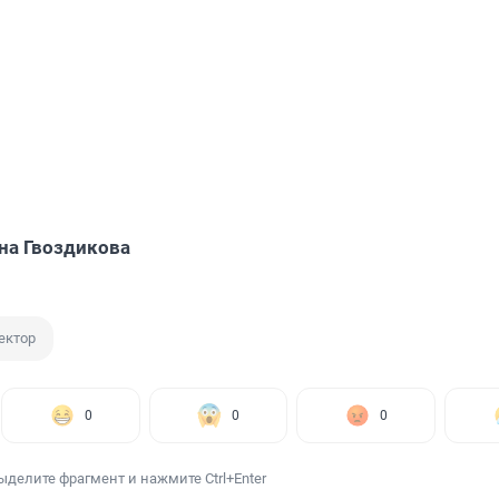
на Гвоздикова
ектор
0
0
0
ыделите фрагмент и нажмите Ctrl+Enter