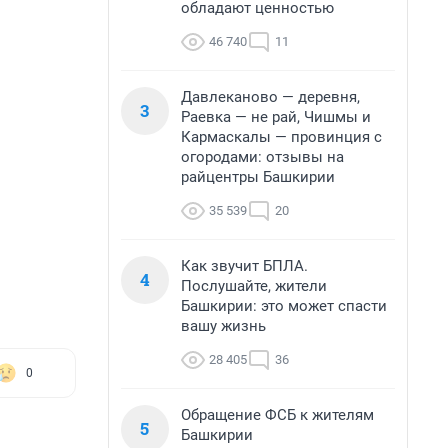
обладают ценностью
46 740
11
Давлеканово — деревня,
3
Раевка — не рай, Чишмы и
Кармаскалы — провинция с
огородами: отзывы на
райцентры Башкирии
35 539
20
Как звучит БПЛА.
4
Послушайте, жители
Башкирии: это может спасти
вашу жизнь
28 405
36
0
Обращение ФСБ к жителям
5
Башкирии