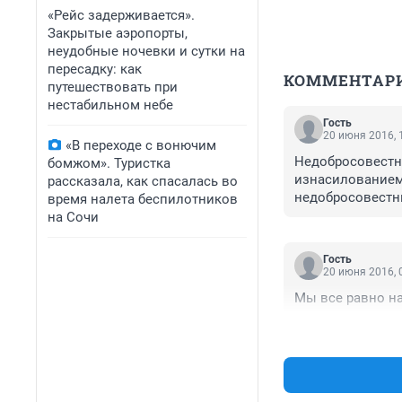
«Рейс задерживается».
Закрытые аэропорты,
неудобные ночевки и сутки на
пересадку: как
КОММЕНТАР
путешествовать при
нестабильном небе
Гость
20 июня 2016, 
«В переходе с вонючим
Недобросовестны
бомжом». Туристка
изнасилованием
рассказала, как спасалась во
недобросовестны
время налета беспилотников
ранее. Мне одно
на Сочи
И вообще, разве
организациями, 
Гость
20 июня 2016, 
Мы все равно н