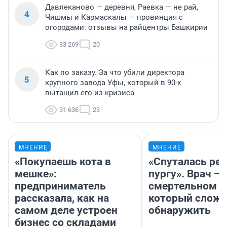
Давлеканово — деревня, Раевка — не рай,
4
Чишмы и Кармаскалы — провинция с
огородами: отзывы на райцентры Башкирии
33 269
20
Как по заказу. За что убили директора
5
крупного завода Уфы, который в 90-х
вытащил его из кризиса
31 636
23
МНЕНИЕ
МНЕНИЕ
«Покупаешь кота в
«Спуталась реч
мешке»:
пургу». Врач — 
предприниматель
смертельном д
рассказала, как на
который слож
самом деле устроен
обнаружить
бизнес со складами