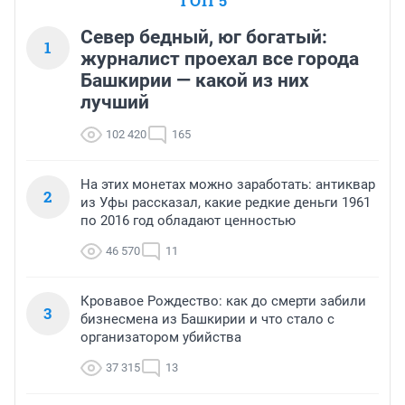
ТОП 5
Север бедный, юг богатый:
1
журналист проехал все города
Башкирии — какой из них
лучший
102 420
165
На этих монетах можно заработать: антиквар
2
из Уфы рассказал, какие редкие деньги 1961
по 2016 год обладают ценностью
46 570
11
Кровавое Рождество: как до смерти забили
3
бизнесмена из Башкирии и что стало с
организатором убийства
37 315
13