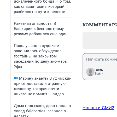
искалеченного бойца — о том,
как спасает сына, который
разбился по пути к невесте
Ракетная опасность! В
КОММЕНТАР
Башкирии к беспилотному
режиму добавился еще один
Подслушано в суде: чем
закончилось обсуждение
гостайны на закрытом
заседании по делу экс-мэра
Уфы
Гость
Войти
Марину знаете? В уфимский
приют доставили странную
женщину, которая почти
ничего не помнит — видео
Дома полыхают, дрон попал в
Новости СМИ2
склад Wildberries: главное о
налетах