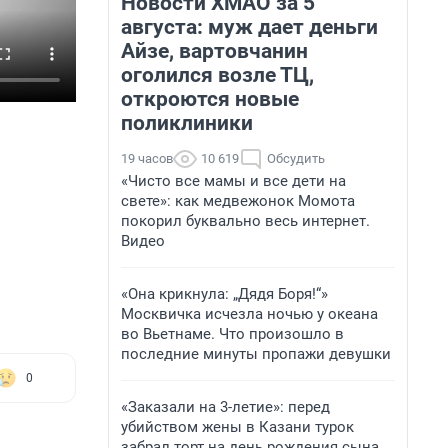
Новости ХМАО за 5
августа: муж дает деньги
Айзе, вартовчанин
оголился возле ТЦ,
откроются новые
поликлиники
19 часов
10 619
Обсудить
«Чисто все мамы и все дети на
свете»: как медвежонок Момота
покорил буквально весь интернет.
Видео
«Она крикнула: „Дядя Боря!“»
Москвичка исчезла ночью у океана
во Вьетнаме. Что произошло в
последние минуты пропажи девушки
0
«Заказали на 3-летие»: перед
убийством жены в Казани турок
забрал торт на день рождения сына