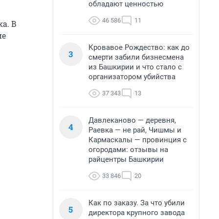
обладают ценностью
46 586
11
а. В
ие
Кровавое Рождество: как до
3
смерти забили бизнесмена
из Башкирии и что стало с
организатором убийства
37 343
13
Давлеканово — деревня,
4
Раевка — не рай, Чишмы и
Кармаскалы — провинция с
огородами: отзывы на
райцентры Башкирии
33 846
20
Как по заказу. За что убили
5
директора крупного завода