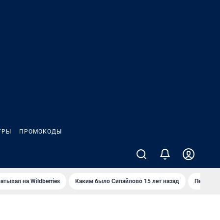
ГРЫ
ПРОМОКОДЫ
атывал на Wildberries
Каким было Сипайлово 15 лет назад
Пенсионе