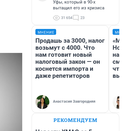
Уфы, который в 90-х
вытащил его из кризиса
31 654
23
МНЕНИЕ
МНЕНИ
Продашь за 3000, налог
«Мы в
возьмут с 4000. Что
Нолан
нам готовит новый
настр
налоговый закон — он
смотр
коснется импорта и
чтобы
даже репетиторов
выгля
Анастасия Завгородняя
РЕКОМЕНДУЕМ