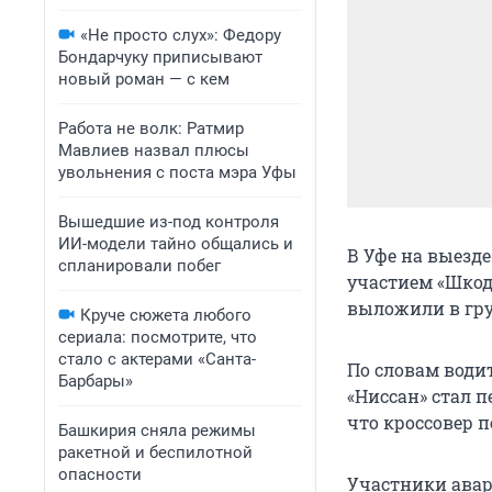
«Не просто слух»: Федору
Бондарчуку приписывают
новый роман — с кем
Работа не волк: Ратмир
Мавлиев назвал плюсы
увольнения с поста мэра Уфы
Вышедшие из-под контроля
ИИ-модели тайно общались и
В Уфе на выезде
спланировали побег
участием «Шкод
выложили в гру
Круче сюжета любого
сериала: посмотрите, что
стало с актерами «Санта-
По словам водит
Барбары»
«Ниссан» стал п
что кроссовер 
Башкирия сняла режимы
ракетной и беспилотной
опасности
Участники авар