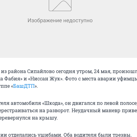
 из района Сипайлово сегодня утром, 24 мая, произош
а Фабия» и «Ниссан Жук». Фото с места аварии уфимц
ппе «
БашДТП
».
еля автомобиля «Шкода», он двигался по левой полосе
ерестраиваться на разворот. Неудачный маневр привел
перевернулся на крышу.
ии отделались ушибами. Оба водителя были трезвы.