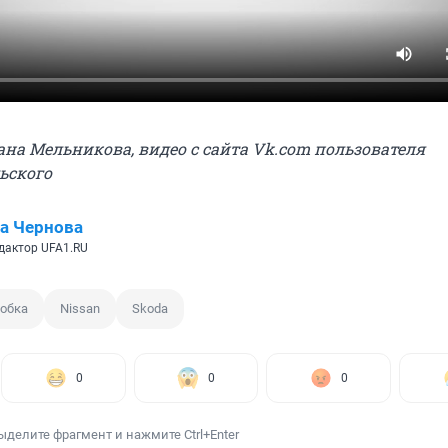
ана Мельникова, видео с сайта Vk.com пользователя
ьского
а Чернова
дактор UFA1.RU
обка
Nissan
Skoda
0
0
0
ыделите фрагмент и нажмите Ctrl+Enter