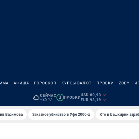
АММА
АФИША
ГОРОСКОП
КУРСЫ ВАЛЮТ
ПРОБКИ
ZODY
И
USD 80,93
СЕЙЧАС
3
ПРОБКИ
+25°C
EUR 93,19
ив Васимова
Заказное убийство в Уфе 2000-х
Кто в Башкирии зараб