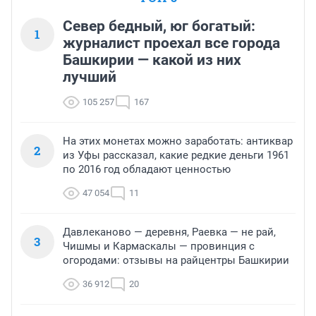
Север бедный, юг богатый:
1
журналист проехал все города
Башкирии — какой из них
лучший
105 257
167
На этих монетах можно заработать: антиквар
2
из Уфы рассказал, какие редкие деньги 1961
по 2016 год обладают ценностью
47 054
11
Давлеканово — деревня, Раевка — не рай,
3
Чишмы и Кармаскалы — провинция с
огородами: отзывы на райцентры Башкирии
36 912
20