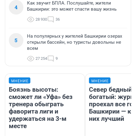
Как звучит БПЛА. Послушайте, жители
4
Башкирии: это может спасти вашу жизнь
28 930
36
На популярных у жителей Башкирии озерах
5
открыли бассейн, но туристы довольны не
всем
27 254
9
МНЕНИЕ
МНЕНИЕ
Боязнь высоты:
Север бедный,
сможет ли «Уфа» без
богатый: журн
тренера обыграть
проехал все го
фаворита лиги и
Башкирии — ка
удержаться на 3-м
них лучший
месте