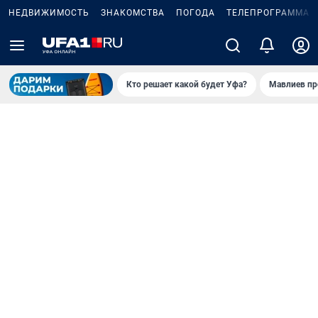
НЕДВИЖИМОСТЬ
ЗНАКОМСТВА
ПОГОДА
ТЕЛЕПРОГРАММА
Кто решает какой будет Уфа?
Мавлиев пр