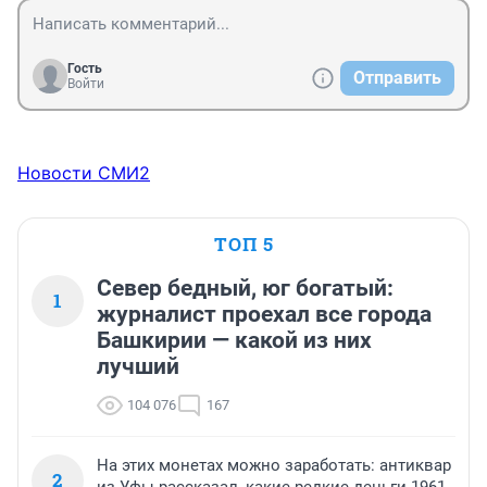
Гость
Отправить
Войти
Новости СМИ2
ТОП 5
Север бедный, юг богатый:
1
журналист проехал все города
Башкирии — какой из них
лучший
104 076
167
На этих монетах можно заработать: антиквар
2
из Уфы рассказал, какие редкие деньги 1961