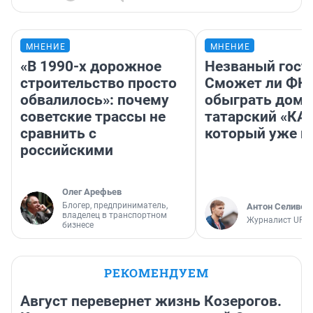
МНЕНИЕ
МНЕНИЕ
«В 1990-х дорожное
Незваный гост
строительство просто
Сможет ли ФК 
обвалилось»: почему
обыграть дома
советские трассы не
татарский «КА
сравнить с
который уже не
российскими
Олег Арефьев
Блогер, предприниматель,
Антон Селивер
владелец в транспортном
Журналист UFA1
бизнесе
РЕКОМЕНДУЕМ
Август перевернет жизнь Козерогов.