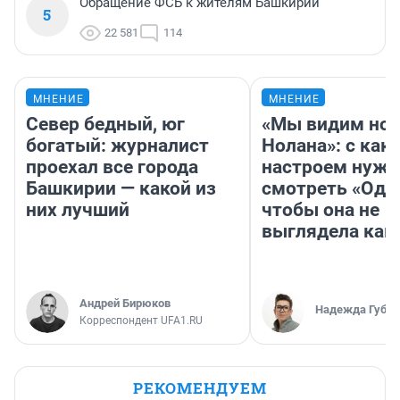
Обращение ФСБ к жителям Башкирии
5
22 581
114
МНЕНИЕ
МНЕНИЕ
Север бедный, юг
«Мы видим нов
богатый: журналист
Нолана»: с как
проехал все города
настроем нужн
Башкирии — какой из
смотреть «Оди
них лучший
чтобы она не
выглядела как
Андрей Бирюков
Надежда Губар
Корреспондент UFA1.RU
РЕКОМЕНДУЕМ