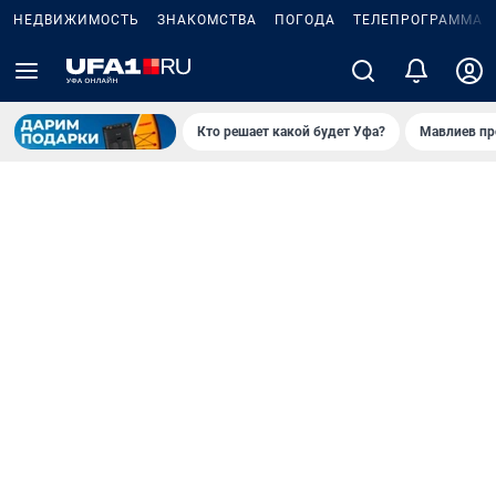
НЕДВИЖИМОСТЬ
ЗНАКОМСТВА
ПОГОДА
ТЕЛЕПРОГРАММА
Кто решает какой будет Уфа?
Мавлиев пр