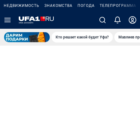
НЕДВИЖИМОСТЬ
ЗНАКОМСТВА
ПОГОДА
ТЕЛЕПРОГРАММА
Кто решает какой будет Уфа?
Мавлиев пр