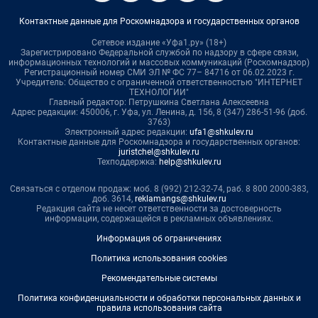
Контактные данные для Роскомнадзора и государственных органов
Сетевое издание «Уфа1.ру» (18+)
Зарегистрировано Федеральной службой по надзору в сфере связи,
информационных технологий и массовых коммуникаций (Роскомнадзор)
Регистрационный номер СМИ ЭЛ № ФС 77– 84716 от 06.02.2023 г.
Учредитель: Общество с ограниченной ответственностью "ИНТЕРНЕТ
ТЕХНОЛОГИИ"
Главный редактор: Петрушкина Светлана Алексеевна
Адрес редакции: 450006, г. Уфа, ул. Ленина, д. 156, 8 (347) 286-51-96 (доб.
3763)
Электронный адрес редакции:
ufa1@shkulev.ru
Контактные данные для Роскомнадзора и государственных органов:
juristchel@shkulev.ru
Техподдержка:
help@shkulev.ru
Связаться с отделом продаж: моб. 8 (992) 212-32-74, раб. 8 800 2000-383,
доб. 3614,
reklamangs@shkulev.ru
Редакция сайта не несет ответственности за достоверность
информации, содержащейся в рекламных объявлениях.
Информация об ограничениях
Политика использования cookies
Рекомендательные системы
Политика конфиденциальности и обработки персональных данных и
правила использования сайта