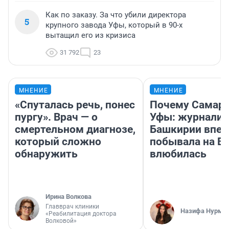
Как по заказу. За что убили директора
5
крупного завода Уфы, который в 90-х
вытащил его из кризиса
31 792
23
МНЕНИЕ
МНЕНИЕ
«Спуталась речь, понес
Почему Самара
пургу». Врач — о
Уфы: журналис
смертельном диагнозе,
Башкирии впе
который сложно
побывала на Во
обнаружить
влюбилась
Ирина Волкова
Главврач клиники
Назифа Нурму
«Реабилитация доктора
Волковой»