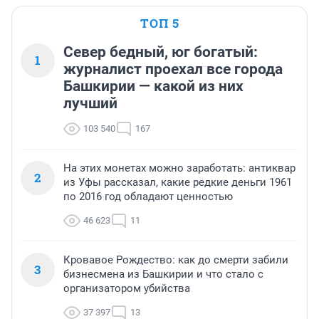
ТОП 5
Север бедный, юг богатый:
1
журналист проехал все города
Башкирии — какой из них
лучший
103 540
167
На этих монетах можно заработать: антиквар
2
из Уфы рассказал, какие редкие деньги 1961
по 2016 год обладают ценностью
46 623
11
Кровавое Рождество: как до смерти забили
3
бизнесмена из Башкирии и что стало с
организатором убийства
37 397
13