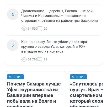
Давлеканово — деревня, Раевка — не рай,
4
Чишмы и Кармаскалы — провинция с
огородами: отзывы на райцентры Башкирии
34 560
20
Как по заказу. За что убили директора
5
крупного завода Уфы, который в 90-х
вытащил его из кризиса
31 710
23
МНЕНИЕ
МНЕНИЕ
Почему Самара лучше
«Спуталась реч
Уфы: журналистка из
пургу». Врач — 
Башкирии впервые
смертельном д
побывала на Волге и
который слож
влюбилась
обнаружить