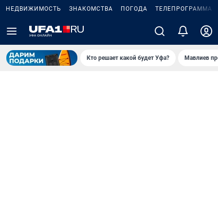
НЕДВИЖИМОСТЬ
ЗНАКОМСТВА
ПОГОДА
ТЕЛЕПРОГРАММА
Кто решает какой будет Уфа?
Мавлиев пр