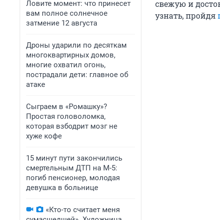
свежую и дост
Ловите момент: что принесет
вам полное солнечное
узнать, пройдя
затмение 12 августа
Дроны ударили по десяткам
многоквартирных домов,
многие охватил огонь,
пострадали дети: главное об
атаке
Сыграем в «Ромашку»?
Простая головоломка,
которая взбодрит мозг не
хуже кофе
15 минут пути закончились
смертельным ДТП на М-5:
погиб пенсионер, молодая
девушка в больнице
«Кто-то считает меня
сумасшедшей». Художница