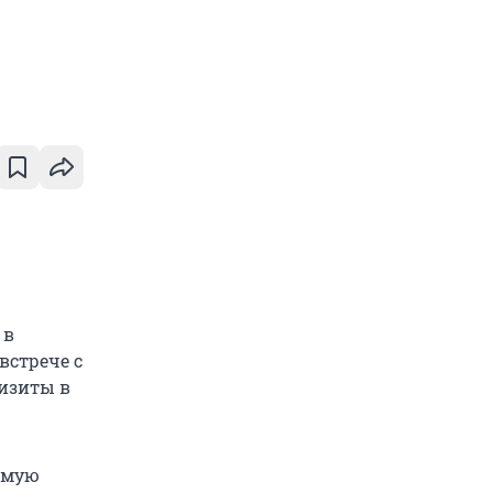
 в
встрече с
изиты в
Самую