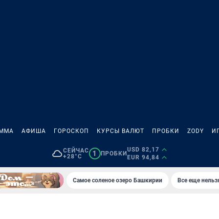
АММА
АФИША
ГОРОСКОП
КУРСЫ ВАЛЮТ
ПРОБКИ
ZODY
И
USD 82,17
СЕЙЧАС
1
ПРОБКИ
+28°C
EUR 94,84
Самое соленое озеро Башкирии
Все еще нельз