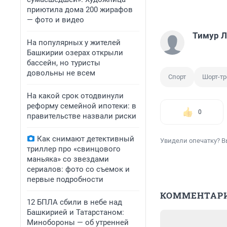
приютила дома 200 жирафов
— фото и видео
Тимур 
На популярных у жителей
Башкирии озерах открыли
бассейн, но туристы
довольны не всем
Спорт
Шорт-тр
На какой срок отодвинули
реформу семейной ипотеки: в
0
правительстве назвали риски
Как снимают детективный
Увидели опечатку? В
триллер про «свинцового
маньяка» со звездами
сериалов: фото со съемок и
первые подробности
КОММЕНТАР
12 БПЛА сбили в небе над
Башкирией и Татарстаном:
Минобороны — об утренней