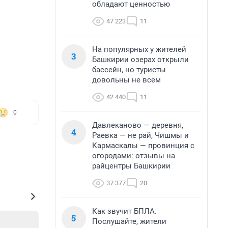
обладают ценностью
47 223
11
На популярных у жителей
3
Башкирии озерах открыли
бассейн, но туристы
довольны не всем
42 440
11
0
Давлеканово — деревня,
4
Раевка — не рай, Чишмы и
Кармаскалы — провинция с
огородами: отзывы на
райцентры Башкирии
37 377
20
Как звучит БПЛА.
5
Послушайте, жители