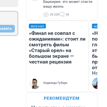
Башкирии: это может спасти
вашу жизнь
29 239
36
МНЕНИЕ
МНЕНИ
равить
«Финал не совпал с
«Нико
ожиданиями»: стоит ли
побед
смотреть фильм
главн
«Старый орел» на
этого
большом экране —
бьет 
честная рецензия
прока
отзыв
Нолан
Надежда Губарь
РЕКОМЕНДУЕМ