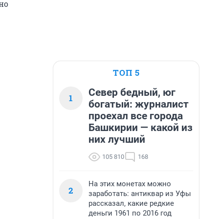
но
ТОП 5
Север бедный, юг
1
богатый: журналист
проехал все города
Башкирии — какой из
них лучший
105 810
168
На этих монетах можно
2
заработать: антиквар из Уфы
рассказал, какие редкие
деньги 1961 по 2016 год