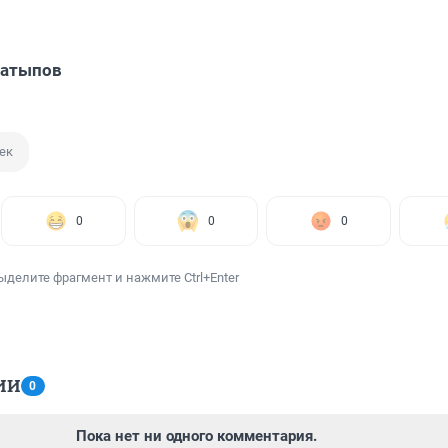
Латыпов
ек
0
0
0
ыделите фрагмент и нажмите Ctrl+Enter
ИИ
0
Пока нет ни одного комментария.