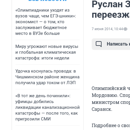
Руслан З
«Олимпиадники уходят из
переезж
вузов чаще, чем ЕГЭ-шники»:
экономист — о том, кто
заслуживает бюджетное
7 июня 2014, 10:44
место в ВУЗе больше
Написать
Миру угрожают новые вирусы
и глобальная климатическая
катастрофа: итоги недели
Удочка коснулась провода: в
Чишминском районе женщина
получила удар током от ЛЭП
Олимпийский че
Мордовию. Спорт
«В тот же день починили»:
уфимцы добились
министром спор
ликвидации канализационной
Саранск.
катастрофы — после того, как
пригрозили СМИ
Подробнее о св