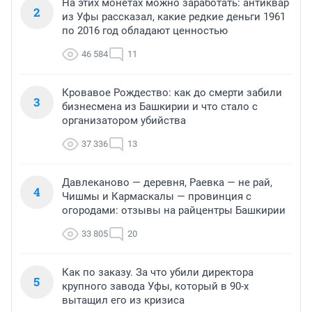
На этих монетах можно заработать: антиквар
2
из Уфы рассказал, какие редкие деньги 1961
по 2016 год обладают ценностью
46 584
11
Кровавое Рождество: как до смерти забили
3
бизнесмена из Башкирии и что стало с
организатором убийства
37 336
13
Давлеканово — деревня, Раевка — не рай,
4
Чишмы и Кармаскалы — провинция с
огородами: отзывы на райцентры Башкирии
33 805
20
Как по заказу. За что убили директора
5
крупного завода Уфы, который в 90-х
вытащил его из кризиса