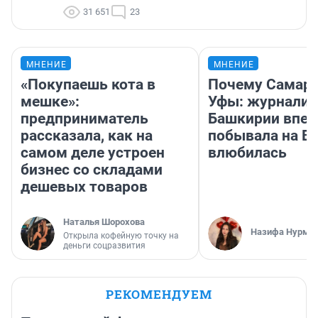
31 651
23
МНЕНИЕ
МНЕНИЕ
«Покупаешь кота в
Почему Самара
мешке»:
Уфы: журналис
предприниматель
Башкирии впе
рассказала, как на
побывала на Во
самом деле устроен
влюбилась
бизнес со складами
дешевых товаров
Наталья Шорохова
Назифа Нурму
Открыла кофейную точку на
деньги соцразвития
РЕКОМЕНДУЕМ