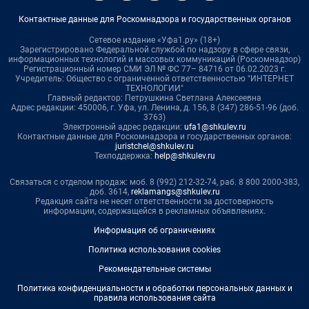
Контактные данные для Роскомнадзора и государственных органов
Сетевое издание «Уфа1.ру» (18+)
Зарегистрировано Федеральной службой по надзору в сфере связи,
информационных технологий и массовых коммуникаций (Роскомнадзор)
Регистрационный номер СМИ ЭЛ № ФС 77– 84716 от 06.02.2023 г.
Учредитель: Общество с ограниченной ответственностью "ИНТЕРНЕТ
ТЕХНОЛОГИИ"
Главный редактор: Петрушкина Светлана Алексеевна
Адрес редакции: 450006, г. Уфа, ул. Ленина, д. 156, 8 (347) 286-51-96 (доб.
3763)
Электронный адрес редакции:
ufa1@shkulev.ru
Контактные данные для Роскомнадзора и государственных органов:
juristchel@shkulev.ru
Техподдержка:
help@shkulev.ru
Связаться с отделом продаж: моб. 8 (992) 212-32-74, раб. 8 800 2000-383,
доб. 3614,
reklamangs@shkulev.ru
Редакция сайта не несет ответственности за достоверность
информации, содержащейся в рекламных объявлениях.
Информация об ограничениях
Политика использования cookies
Рекомендательные системы
Политика конфиденциальности и обработки персональных данных и
правила использования сайта