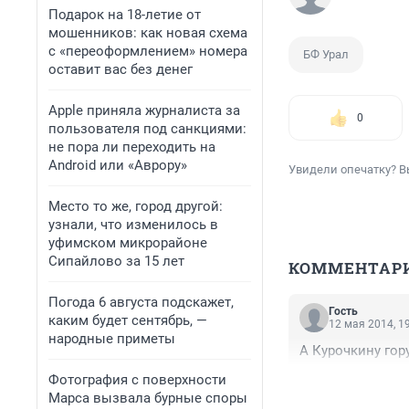
Подарок на 18-летие от
мошенников: как новая схема
с «переоформлением» номера
БФ Урал
оставит вас без денег
Apple приняла журналиста за
0
пользователя под санкциями:
не пора ли переходить на
Android или «Аврору»
Увидели опечатку? В
Место то же, город другой:
узнали, что изменилось в
уфимском микрорайоне
Сипайлово за 15 лет
КОММЕНТАР
Погода 6 августа подскажет,
Гость
каким будет сентябрь, —
12 мая 2014, 1
народные приметы
А Курочкину гор
Фотография с поверхности
Марса вызвала бурные споры