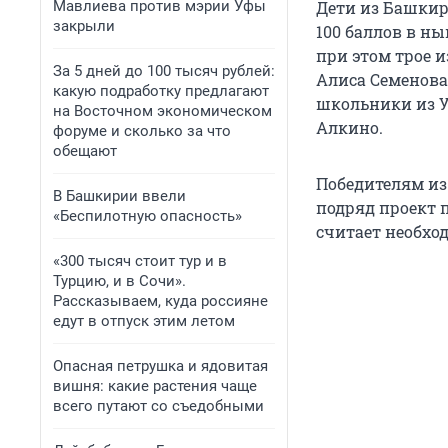
Мавлиева против мэрии Уфы
Дети из Башкир
закрыли
100 баллов в н
при этом трое 
За 5 дней до 100 тысяч рублей:
Алиса Семенова
какую подработку предлагают
школьники из У
на Восточном экономическом
Алкино.
форуме и сколько за что
обещают
Победителям из
В Башкирии ввели
подряд проект 
«Беспилотную опасность»
считает необх
«300 тысяч стоит тур и в
Турцию, и в Сочи».
Рассказываем, куда россияне
едут в отпуск этим летом
Опасная петрушка и ядовитая
вишня: какие растения чаще
всего путают со съедобными