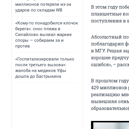
миллионов потеряли из-за
В этом году поб
ударов по складам WB
планшетные ком
поступления в 
«Кому-то понадобился клочок
берега»: снос пляжа в
Сипайлово вызвал жаркие
Абсолютный поб
споры — собираем за и
поблагодарил фо
против
в МГУ. Решая за
хорошее предчув
«Госпитализировали только
ошибся», – расс
после третьего вызова»:
жалоба на медиков Уфы
дошла до Бастрыкина
В прошлом году
429 миллионов 
реализацию мно
нынешняя олимп
образовательно