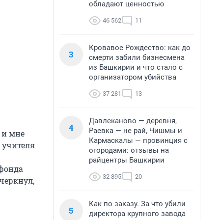
обладают ценностью
46 562
11
Кровавое Рождество: как до
3
смерти забили бизнесмена
из Башкирии и что стало с
организатором убийства
37 281
13
Давлеканово — деревня,
4
Раевка — не рай, Чишмы и
 и мне
Кармаскалы — провинция с
е учителя
огородами: отзывы на
райцентры Башкирии
 фонда
32 895
20
черкнул,
Как по заказу. За что убили
5
директора крупного завода