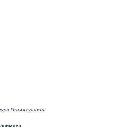
мура Гиниятуллина
Салимова