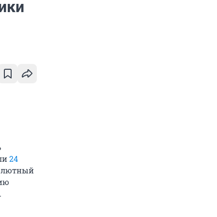
ики
ь
али
24
бсолютный
рию
.