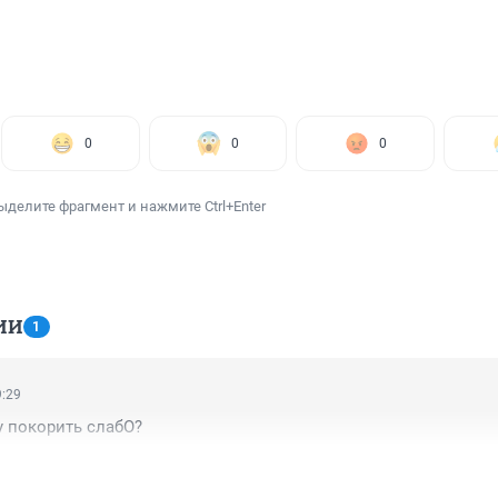
0
0
0
ыделите фрагмент и нажмите Ctrl+Enter
ИИ
1
9:29
у покорить слабО?