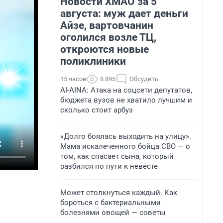
Новости ХМАО за 5
августа: муж дает деньги
Айзе, вартовчанин
оголился возле ТЦ,
откроются новые
поликлиники
15 часов
8 895
Обсудить
AI-AINA: Атака на соцсети депутатов,
бюджета вузов не хватило лучшим и
сколько стоит арбуз
«Долго боялась выходить на улицу».
Мама искалеченного бойца СВО — о
том, как спасает сына, который
разбился по пути к невесте
Может столкнуться каждый. Как
бороться с бактериальными
болезнями овощей — советы