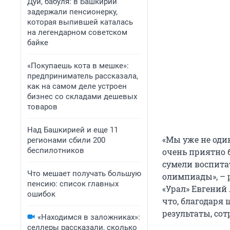
Дуй, бабуля: в Башкирии
задержали пенсионерку,
которая выпившей каталась
на легендарном советском
байке
«Покупаешь кота в мешке»:
предприниматель рассказала,
как на самом деле устроен
бизнес со складами дешевых
товаров
Над Башкирией и еще 11
«Мы уже не оди
регионами сбили 200
беспилотников
очень приятно б
сумели воспита
Что мешает получать большую
олимпиады», – 
пенсию: список главных
«Урал» Евгений
ошибок
что, благодар
результаты, со
«Находимся в заложниках»:
селлеры рассказали, сколько