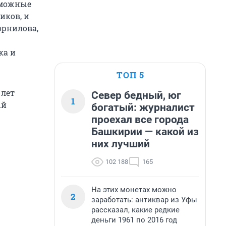
зможные
иков, и
орнилова,
ка и
ТОП 5
 лет
Север бедный, юг
1
ый
богатый: журналист
проехал все города
Башкирии — какой из
них лучший
102 188
165
На этих монетах можно
2
заработать: антиквар из Уфы
рассказал, какие редкие
деньги 1961 по 2016 год