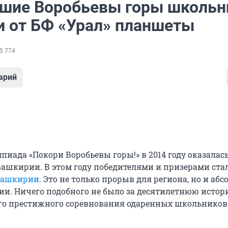
шие Воробьевы горы школьн
и от БФ «Урал» планшеты
5 774
арий
пиада «Покори Воробьевы горы!» в 2014 году оказалас
Башкирии. В этом году победителями и призерами ст
Башкирии
. Это не только прорыв для региона, но и а
сии. Ничего подобного не было за десятилетнюю исто
го престижного соревнования одаренных школьников