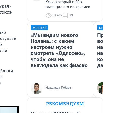
Уфы, который в 90-х
Урал»
вытащил его из кризиса
 после
31 627
23
МНЕНИЕ
МНЕНИ
нко
«Мы видим нового
Прода
оступать
Нолана»: с каким
возьм
нь
настроем нужно
нам г
о не
смотреть «Одиссею»,
налог
чтобы она не
косне
выглядела как фиаско
даже 
ублики
 и
к
Надежда Губарь
РЕКОМЕНДУЕМ