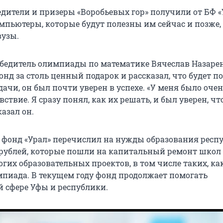
едители и призеры «Воробьевых гор» получили от БФ «
пьютеры, которые будут полезны им сейчас и позже,
вузы.
едитель олимпиады по математике Вячеслав Назаре
нд за столь ценный подарок и рассказал, что будет п
дачи, он был почти уверен в успехе. «У меня было оче
ствие. Я сразу понял, как их решать, и был уверен, чт
казал он.
 фонд «Урал» перечислил на нужды образования респ
рублей, которые пошли на капитальный ремонт школ
гих образовательных проектов, в том числе таких, ка
иада. В текущем году фонд продолжает помогать
й сфере Уфы и республики.