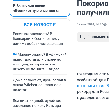
Покорив
В Башкирии ввели
получил
«Беспилотную опасность»
ВСЕ НОВОСТИ
12 мая 2014, 14:27
Ракетная опасность! В
1
коммент
Башкирии к беспилотному
режиму добавился еще один
Марину знаете? В уфимский
приют доставили странную
женщину, которая почти
ничего не помнит — видео
Ежегодная олим
особенной для 
Дома полыхают, дрон попал в
склад Wildberries: главное о
школьника из 
налетах
рекорд для Рос
проведения это
Без лишних ушей: судебное
заседание по иску Ратмира