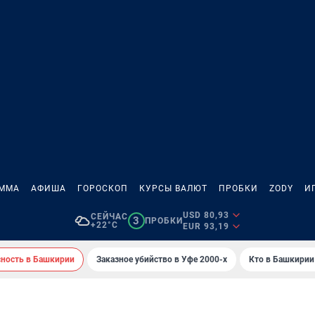
АММА
АФИША
ГОРОСКОП
КУРСЫ ВАЛЮТ
ПРОБКИ
ZODY
И
USD 80,93
СЕЙЧАС
3
ПРОБКИ
+22°C
EUR 93,19
сность в Башкирии
Заказное убийство в Уфе 2000-х
Кто в Башкирии 