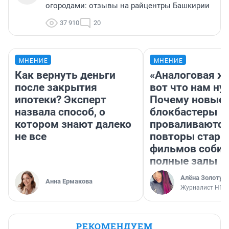
огородами: отзывы на райцентры Башкирии
37 910
20
МНЕНИЕ
МНЕНИЕ
Как вернуть деньги
«Аналоговая ж
после закрытия
вот что нам ну
ипотеки? Эксперт
Почему новые
назвала способ, о
блокбастеры
котором знают далеко
проваливаются,
не все
повторы стары
фильмов соби
полные залы
Алёна Золотух
Анна Ермакова
Журналист НГС
РЕКОМЕНДУЕМ