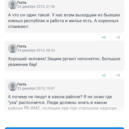
Гость
24 декабря 2013, 21:56
А что он один такой. У нас всем выходцам из бывших 
южных республик и работа и жилье есть. А коренных 
спаивают.
+0
–0
Гость
24 декабря 2013, 08:53
Хороший человек! Защим ругают непонятно. Большое 
уважение бар!
+0
–0
Гость
23 декабря 2013, 19:01
А почему не пишут в каком районе? Я не знаю где 
"уза" располается. Люди должны знать в каком 
районе РБ ФМС, полиция при при стальном надзоре 
прокурора, все за 2012-2013, фактически по "горячим 
+0
–0
следам" раскрыли преступление века. А силовикам, 
дома строили, наверное, эстонцы! ;)))))))