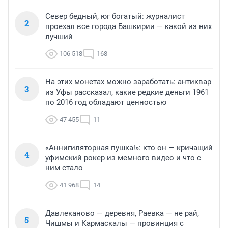
Север бедный, юг богатый: журналист
2
проехал все города Башкирии — какой из них
лучший
106 518
168
На этих монетах можно заработать: антиквар
3
из Уфы рассказал, какие редкие деньги 1961
по 2016 год обладают ценностью
47 455
11
«Аннигиляторная пушка!»: кто он — кричащий
4
уфимский рокер из мемного видео и что с
ним стало
41 968
14
Давлеканово — деревня, Раевка — не рай,
5
Чишмы и Кармаскалы — провинция с