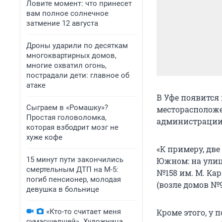
Ловите момент: что принесет
вам полное солнечное
затмение 12 августа
Дроны ударили по десяткам
многоквартирных домов,
многие охватил огонь,
пострадали дети: главное об
атаке
В Уфе появится
Сыграем в «Ромашку»?
месторасположе
Простая головоломка,
администрации
которая взбодрит мозг не
хуже кофе
«К примеру, дв
15 минут пути закончились
Южном: на улиц
смертельным ДТП на М-5:
№158 им. М. Ка
погиб пенсионер, молодая
(возле домов №9
девушка в больнице
«Кто-то считает меня
Кроме этого, у
сумасшедшей». Художница