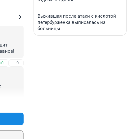
Выжившая после атаки с кислотой
петербурженка выписалась из
больницы
цит 
авное!
+0
–0
 
+0
–0