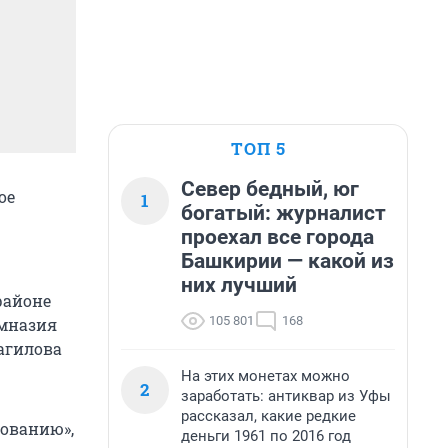
ТОП 5
Север бедный, юг
ое
1
богатый: журналист
проехал все города
Башкирии — какой из
них лучший
районе
105 801
168
имназия
агилова
На этих монетах можно
2
заработать: антиквар из Уфы
рассказал, какие редкие
бованию»,
деньги 1961 по 2016 год