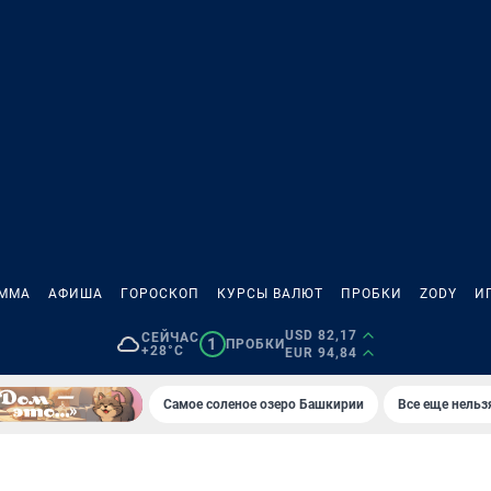
АММА
АФИША
ГОРОСКОП
КУРСЫ ВАЛЮТ
ПРОБКИ
ZODY
И
USD 82,17
СЕЙЧАС
1
ПРОБКИ
+28°C
EUR 94,84
Самое соленое озеро Башкирии
Все еще нельз