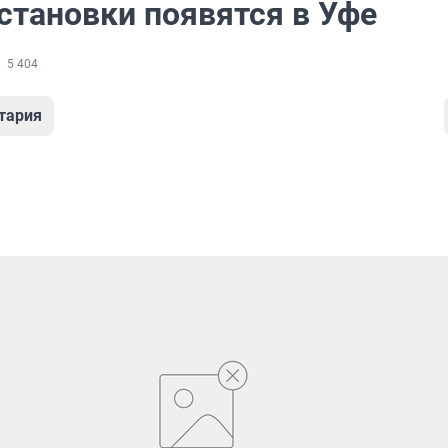
становки появятся в Уфе
5 404
тария