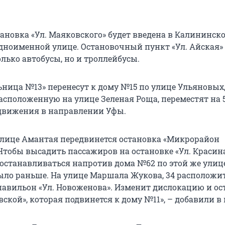
ановка «Ул. Маяковского» будет введена в Калининск
одноименной улице. Остановочный пункт «Ул. Айская»
лько автобусы, но и троллейбусы.
ьница №13» перенесут к дому №15 по улице Ульяновых,
расположенную на улице Зеленая Роща, переместят на 
 движения в направлении Уфы.
улице Амантая передвинется остановка «Микрорайон
Чтобы высадить пассажиров на остановке «Ул. Красина
останавливаться напротив дома №62 по этой же улице,
было раньше. На улице Маршала Жукова, 34 расположи
авильон «Ул. Новоженова». Изменит дислокацию и ос
вской», которая подвинется к дому №11», – добавили в