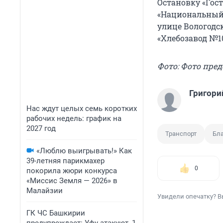
Остановку «Гос
«Национальный 
улице Вологодс
«Хлебозавод №10
Фото: Фото пре
Григори
Нас ждут целых семь коротких
рабочих недель: график на
2027 год
Транспорт
Бла
«Люблю выигрывать!» Как
39-летняя парикмахер
0
покорила жюри конкурса
«Миссис Земля — 2026» в
Малайзии
Увидели опечатку? В
ГК ЧС Башкирии