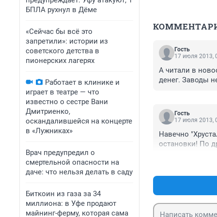
предупреждает: Уфу атакуют, 1
БПЛА рухнул в Дёме
КОММЕНТАР
«Сейчас бы всё это
запретили»: истории из
Гость
советского детства в
17 июля 2013, 
пионерских лагерях
А читали в новос
денег. Заводы н
Работает в клинике и
играет в театре — что
известно о сестре Вани
Дмитриенко,
Гость
оскандалившейся на концерте
17 июля 2013, 
в «Лужниках»
Навечно "Хруста
остановки! По д
Врач предупредил о
смертельной опасности на
даче: что нельзя делать в саду
Биткоин из газа за 34
миллиона: в Уфе продают
майнинг-ферму, которая сама