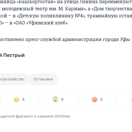
тиница «Башкортостан» на улице Ленина переименуют
молодежный театр им. М. Карима», а «Дом творчества
кой – в «Детскую поликлинику №4», трамвайную оста
» – в «ОАО «Уфимский хлеб».
доставлено пресс-службой администрации города Уфы
й Пестрый
гоустройство
Остановка
0
0
0
ыделите фрагмент и нажмите Ctrl+Enter