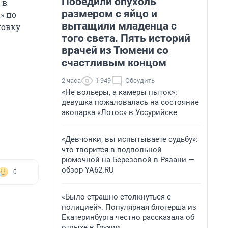
Победили опухоль
 в
размером с яйцо и
» по
вытащили младенца с
новку
того света. Пять историй
врачей из Тюмени со
счастливым концом
2 часа
1 949
Обсудить
«Не вольеры, а камеры пыток»:
девушка пожаловалась на состояние
экопарка «Лотос» в Уссурийске
«Девчонки, вы испытываете судьбу»:
что творится в подпольной
рюмочной на Березовой в Рязани —
обзор YA62.RU
0
«Было страшно столкнуться с
полицией». Популярная блогерша из
Екатеринбурга честно рассказала об
отдыхе в Грузии