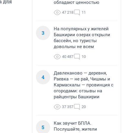
а для
обладают ценностью
47 218
11
На популярных у жителей
3
Башкирии озерах открыли
бассейн, но туристы
довольны не всем
40 487
10
Давлеканово — деревня,
4
Раевка — не рай, Чишмы и
Кармаскалы — провинция с
огородами: отзывы на
райцентры Башкирии
37 357
20
Как звучит БПЛА.
5
Послушайте, жители