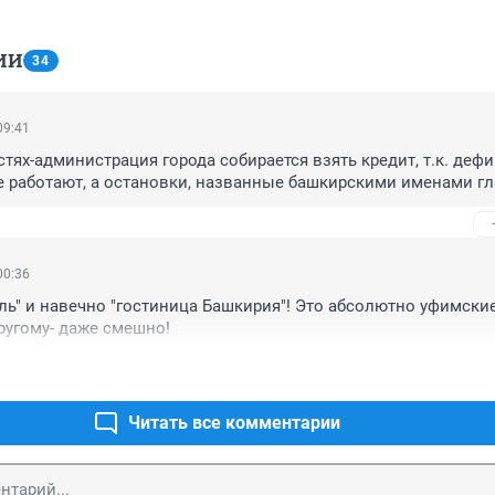
ИИ
34
09:41
тях-администрация города собирается взять кредит, т.к. дефи
е работают, а остановки, названные башкирскими именами гл
00:36
ль" и навечно "гостиница Башкирия"! Это абсолютно уфимские
ругому- даже смешно!
Читать все комментарии