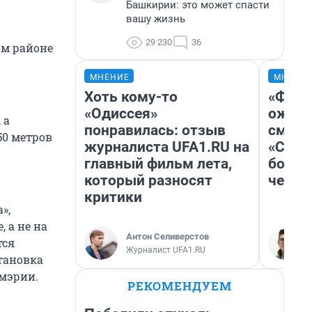
Башкирии: это может спасти
вашу жизнь
29 230
36
ом районе
МНЕНИЕ
МНЕНИ
Хоть кому-то
«Фина
«Одиссея»
ожида
 а
понравилась: отзыв
смотр
50 метров
журналиста UFA1.RU на
«Стар
главный фильм лета,
больш
который разносят
честн
критики
»,
 а не на
Антон Селиверстов
тся
Журналист UFA1.RU
тановка
 мэрии.
РЕКОМЕНДУЕМ