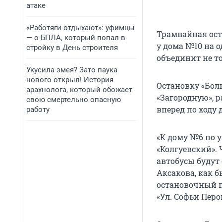
атаке
«Работяги отдыхают»: уфимцы
Трамвайная ост
— о БПЛА, который попал в
у дома №10 на 
стройку в День строителя
объединит не то
Укусила змея? Зато паука
нового открыл! История
Остановку «Бол
арахнолога, который обожает
«Загородную», 
свою смертельно опасную
вперед по ходу
работу
«К дому №6 по 
«Колгуевский». 
автобусы будут 
Аксакова, как 
остановочный п
«Ул. Софьи Перо