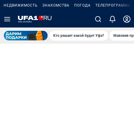
НЕДВИЖИМОСТЬ
ЗНАКОМСТВА
ПОГОДА
ТЕЛЕПРОГРАММА
Кто решает какой будет Уфа?
Мавлиев пр