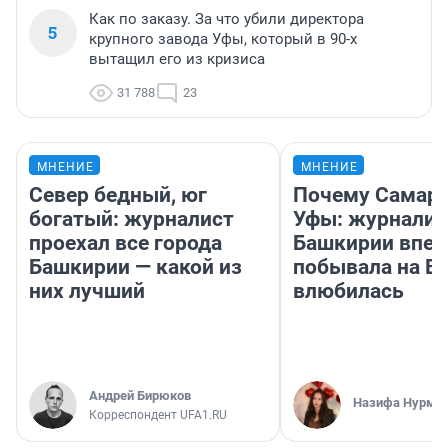
Как по заказу. За что убили директора
5
крупного завода Уфы, который в 90-х
вытащил его из кризиса
31 788
23
МНЕНИЕ
МНЕНИЕ
Север бедный, юг
Почему Самара
богатый: журналист
Уфы: журналис
проехал все города
Башкирии впе
Башкирии — какой из
побывала на Во
них лучший
влюбилась
Андрей Бирюков
Назифа Нурму
Корреспондент UFA1.RU