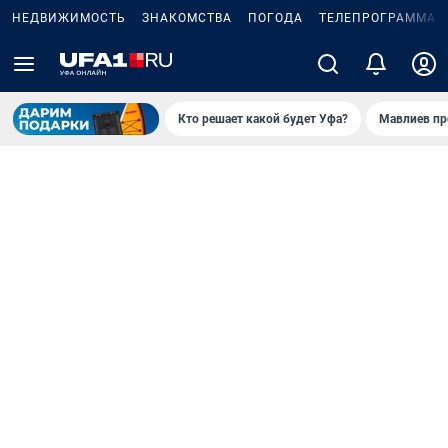
НЕДВИЖИМОСТЬ
ЗНАКОМСТВА
ПОГОДА
ТЕЛЕПРОГРАММА
Кто решает какой будет Уфа?
Мавлиев пр