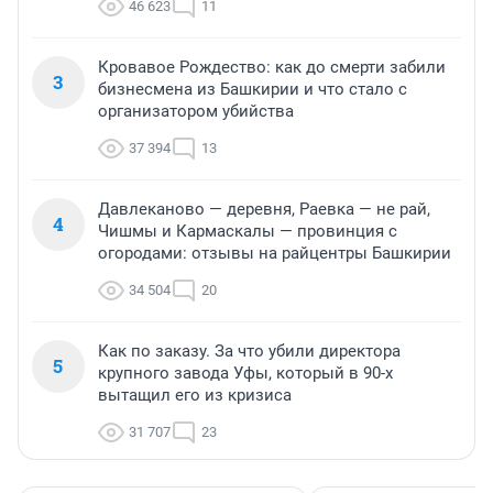
46 623
11
Кровавое Рождество: как до смерти забили
3
бизнесмена из Башкирии и что стало с
организатором убийства
37 394
13
Давлеканово — деревня, Раевка — не рай,
4
Чишмы и Кармаскалы — провинция с
огородами: отзывы на райцентры Башкирии
34 504
20
Как по заказу. За что убили директора
5
крупного завода Уфы, который в 90-х
вытащил его из кризиса
31 707
23