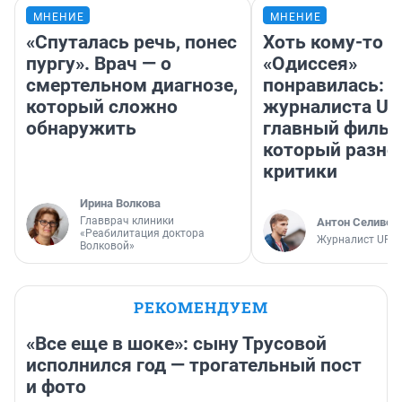
МНЕНИЕ
МНЕНИЕ
«Спуталась речь, понес
Хоть кому-то
пургу». Врач — о
«Одиссея»
смертельном диагнозе,
понравилась: 
который сложно
журналиста UF
обнаружить
главный фильм
который разно
критики
Ирина Волкова
Главврач клиники
Антон Селивер
«Реабилитация доктора
Журналист UFA1
Волковой»
РЕКОМЕНДУЕМ
«Все еще в шоке»: сыну Трусовой
исполнился год — трогательный пост
и фото