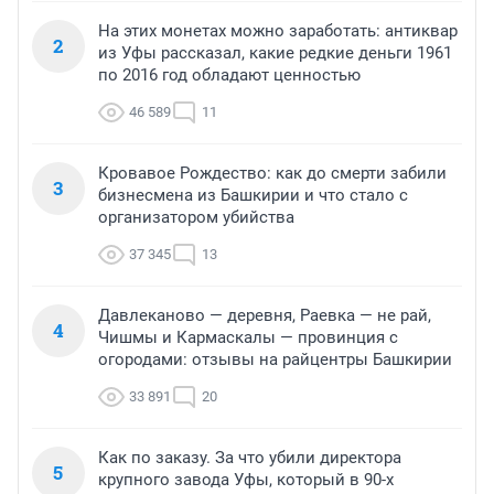
На этих монетах можно заработать: антиквар
2
из Уфы рассказал, какие редкие деньги 1961
по 2016 год обладают ценностью
46 589
11
Кровавое Рождество: как до смерти забили
3
бизнесмена из Башкирии и что стало с
организатором убийства
37 345
13
Давлеканово — деревня, Раевка — не рай,
4
Чишмы и Кармаскалы — провинция с
огородами: отзывы на райцентры Башкирии
33 891
20
Как по заказу. За что убили директора
5
крупного завода Уфы, который в 90-х