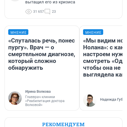
вытащил его из кризиса
31 657
23
МНЕНИЕ
МНЕНИЕ
«Спуталась речь, понес
«Мы видим нов
пургу». Врач — о
Нолана»: с как
смертельном диагнозе,
настроем нужн
который сложно
смотреть «Оди
обнаружить
чтобы она не
выглядела как
Ирина Волкова
Главврач клиники
Надежда Губар
«Реабилитация доктора
Волковой»
РЕКОМЕНДУЕМ