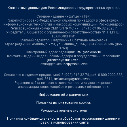
Контактные данные для Роскомнадзора и государственных органов
Сетевое издание «Уфа1.ру» (18+)
Зарегистрировано Федеральной службой по надзору в сфере связи,
информационных технологий и массовых коммуникаций (Роскомнадзор)
Регистрационный номер СМИ ЭЛ № ФС 77– 84716 от 06.02.2023 г.
Учредитель: Общество с ограниченной ответственностью "ИНТЕРНЕТ
ТЕХНОЛОГИИ"
Главный редактор: Петрушкина Светлана Алексеевна
Адрес редакции: 450006, г. Уфа, ул. Ленина, д. 156, 8 (347) 286-51-96 (доб.
3763)
Электронный адрес редакции:
ufa1@shkulev.ru
Контактные данные для Роскомнадзора и государственных органов:
juristchel@shkulev.ru
Техподдержка:
help@shkulev.ru
Связаться с отделом продаж: моб. 8 (992) 212-32-74, раб. 8 800 2000-383,
доб. 3614,
reklamangs@shkulev.ru
Редакция сайта не несет ответственности за достоверность
информации, содержащейся в рекламных объявлениях.
Информация об ограничениях
Политика использования cookies
Рекомендательные системы
Политика конфиденциальности и обработки персональных данных и
правила использования сайта