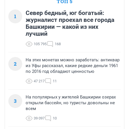
ТОП 5
Север бедный, юг богатый:
1
журналист проехал все города
Башкирии — какой из них
лучший
105 795
168
На этих монетах можно заработать: антиквар
2
из Уфы рассказал, какие редкие деньги 1961
по 2016 год обладают ценностью
47 217
11
На популярных у жителей Башкирии озерах
3
открыли бассейн, но туристы довольны не
всем
39 097
10