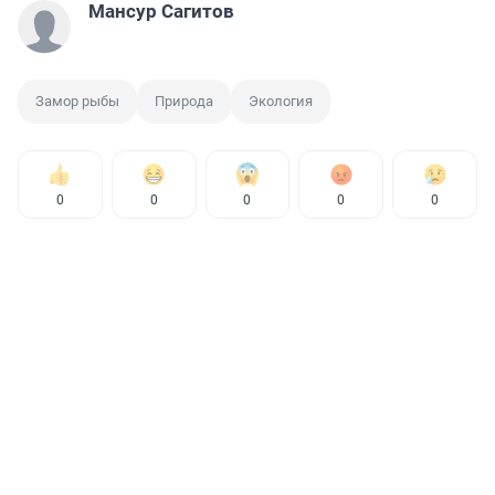
Мансур Сагитов
Замор рыбы
Природа
Экология
0
0
0
0
0