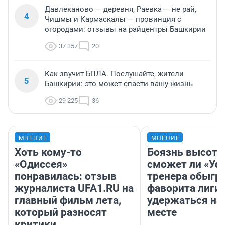
Давлеканово — деревня, Раевка — не рай,
4
Чишмы и Кармаскалы — провинция с
огородами: отзывы на райцентры Башкирии
37 357
20
Как звучит БПЛА. Послушайте, жители
5
Башкирии: это может спасти вашу жизнь
29 225
36
МНЕНИЕ
МНЕНИЕ
Хоть кому-то
Боязнь высоты
«Одиссея»
сможет ли «Уфа
понравилась: отзыв
тренера обыгр
журналиста UFA1.RU на
фаворита лиги 
главный фильм лета,
удержаться на
который разносят
месте
критики