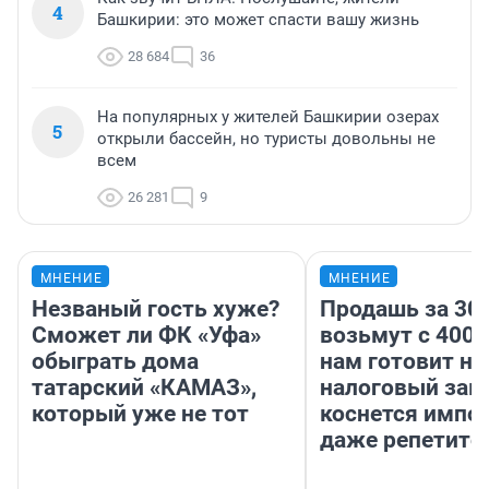
4
Башкирии: это может спасти вашу жизнь
28 684
36
На популярных у жителей Башкирии озерах
5
открыли бассейн, но туристы довольны не
всем
26 281
9
МНЕНИЕ
МНЕНИЕ
Незваный гость хуже?
Продашь за 300
Сможет ли ФК «Уфа»
возьмут с 4000
обыграть дома
нам готовит н
татарский «КАМАЗ»,
налоговый зако
который уже не тот
коснется импор
даже репетито