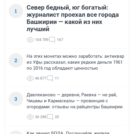
Север бедный, юг богатый:
1
журналист проехал все города
Башкирии — какой из них
лучший
104 789
167
На этих монетах можно заработать: антиквар
2
из Уфы рассказал, какие редкие деньги 1961
по 2016 год обладают ценностью
46 877
11
Давлеканово — деревня, Раевка — не рай,
3
Чишмы и Кармаскалы — провинция с
огородами: отзывы на райцентры Башкирии
36 288
20
Как звучит БПЛА. Послушайте, жители