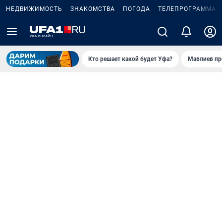
НЕДВИЖИМОСТЬ
ЗНАКОМСТВА
ПОГОДА
ТЕЛЕПРОГРАММА
Кто решает какой будет Уфа?
Мавлиев пр