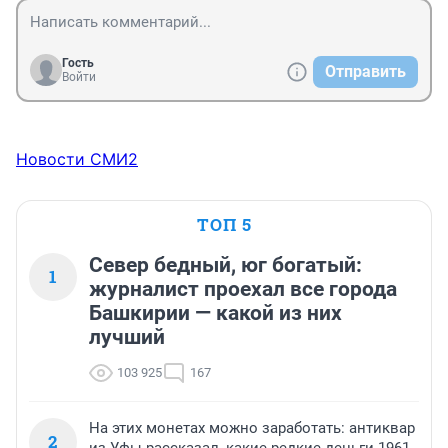
Гость
Отправить
Войти
Новости СМИ2
ТОП 5
Север бедный, юг богатый:
1
журналист проехал все города
Башкирии — какой из них
лучший
103 925
167
На этих монетах можно заработать: антиквар
2
из Уфы рассказал, какие редкие деньги 1961