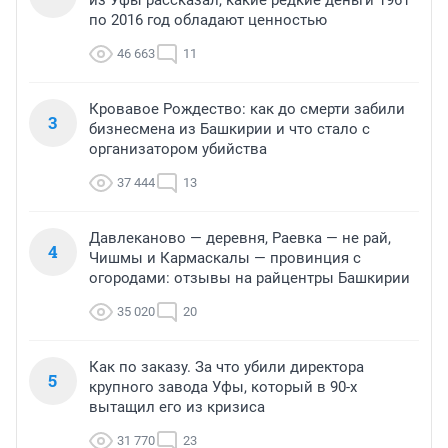
по 2016 год обладают ценностью
46 663
11
Кровавое Рождество: как до смерти забили
3
бизнесмена из Башкирии и что стало с
организатором убийства
37 444
13
Давлеканово — деревня, Раевка — не рай,
4
Чишмы и Кармаскалы — провинция с
огородами: отзывы на райцентры Башкирии
35 020
20
Как по заказу. За что убили директора
5
крупного завода Уфы, который в 90-х
вытащил его из кризиса
31 770
23