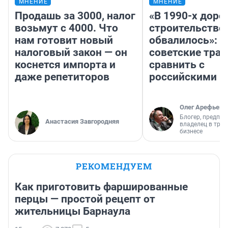
МНЕНИЕ
МНЕНИЕ
Продашь за 3000, налог
«В 1990-х дор
возьмут с 4000. Что
строительство
нам готовит новый
обвалилось»: 
налоговый закон — он
советские трас
коснется импорта и
сравнить с
даже репетиторов
российскими
Олег Арефьев
Блогер, предпри
Анастасия Завгородняя
владелец в тра
бизнесе
РЕКОМЕНДУЕМ
Как приготовить фаршированные
перцы — простой рецепт от
жительницы Барнаула