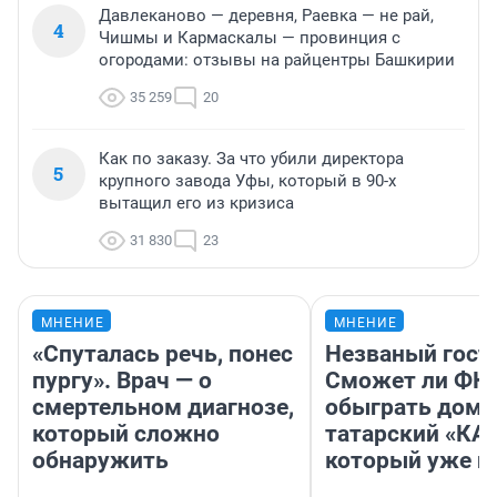
Давлеканово — деревня, Раевка — не рай,
4
Чишмы и Кармаскалы — провинция с
огородами: отзывы на райцентры Башкирии
35 259
20
Как по заказу. За что убили директора
5
крупного завода Уфы, который в 90-х
вытащил его из кризиса
31 830
23
МНЕНИЕ
МНЕНИЕ
«Спуталась речь, понес
Незваный гост
пургу». Врач — о
Сможет ли ФК 
смертельном диагнозе,
обыграть дома
который сложно
татарский «КА
обнаружить
который уже не