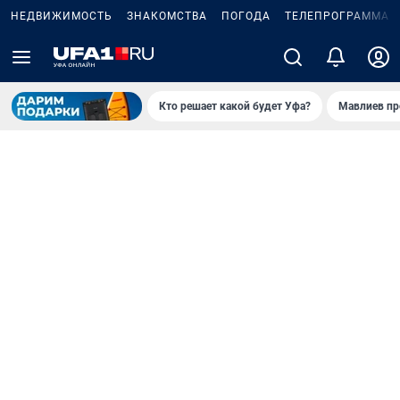
НЕДВИЖИМОСТЬ
ЗНАКОМСТВА
ПОГОДА
ТЕЛЕПРОГРАММА
Кто решает какой будет Уфа?
Мавлиев пр