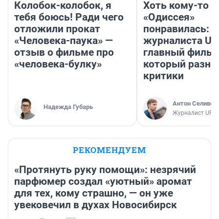
Колобок-колобок, я
Хоть кому-то
тебя боюсь! Ради чего
«Одиссея»
отложили прокат
понравилась: 
«Человека-паука» —
журналиста UF
отзыв о фильме про
главный фильм
«человека-булку»
который разно
критики
Антон Селивер
Надежда Губарь
Журналист UFA1
РЕКОМЕНДУЕМ
«Протянуть руку помощи»: незрячий
парфюмер создал «уютный» аромат
для тех, кому страшно, — он уже
увековечил в духах Новосибирск