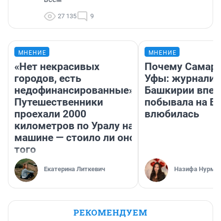
27 135
9
МНЕНИЕ
МНЕНИЕ
«Нет некрасивых
Почему Самара
городов, есть
Уфы: журналис
недофинансированные».
Башкирии впе
Путешественники
побывала на Во
проехали 2000
влюбилась
километров по Уралу на
машине — стоило ли оно
того
Екатерина Литкевич
Назифа Нурму
РЕКОМЕНДУЕМ