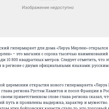
кий гипермаркет для дома «Леруа Мерлен» открылся 
Мерлен» – это магазин с сорока тысячью наименований
и 10 800 квадратных метров. Следует отметить, что э
 в регионе с двумя официальными языками: русским
ой церемонии открытия нового гипермаркета «Леруа
 глава региона Рустэм Хамитов и посол Франции в Р
 своем приветственном слове глава региона сказал, ч
ий путь и проявлены выдержка, характер и мужество.
атом этих бойцовских качеств стало то, что торговый