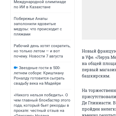
Международной олимпиаде
по ИИ в Казахстане
Побережье Анапы
заполонили ядовитые
медузы: что происходит с
пляжами
Рабочий день хотят сократить,
Новый французс
но только летом — и вот
почему. Новости 7 августа
в Уфе. «Леруа 
на общей площад
Звездные гости в 500-
первый магазин
летнем соборе: Криштиану
башкирским.
Роналду готовится сыграть
свадьбу века на Мадейре
На торжественн
«Никого нельзя победить». О
присутствовали
чем главный блокбастер этого
Де Глиниасти. В
года, который бьет рекорды в
пройден нелегк
прокате: честный отзыв на
именно результ
«Одиссею» Нолана