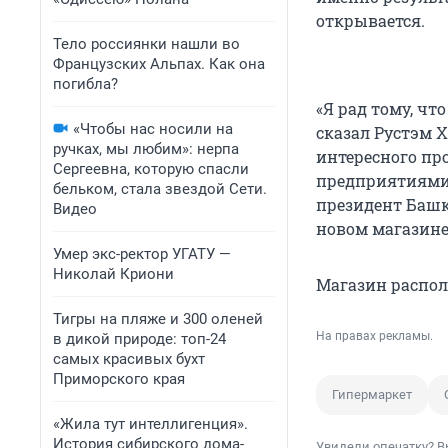
открывается.
Тело россиянки нашли во
Французских Альпах. Как она
погибла?
«Я рад тому, чт
«Чтобы нас носили на
сказал Рустэм Х
ручках, мы любим»: нерпа
интересного пр
Сергеевна, которую спасли
предприятиями 
бельком, стала звездой Сети.
президент Башк
Видео
новом магазине
Умер экс-ректор УГАТУ —
Николай Криони
Магазин располо
Тигры на пляже и 300 оленей
На правах рекламы.
в дикой природе: топ-24
самых красивых бухт
Приморского края
Гипермаркет
«Жила тут интеллигенция».
История сибирского дома-
Увидели опечатку? В