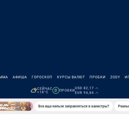
АММА
АФИША
ГОРОСКОП
КУРСЫ ВАЛЮТ
ПРОБКИ
ZODY
И
USD 82,17
СЕЙЧАС
0
ПРОБКИ
+18°C
EUR 94,84
Все еще нельзя заправляться в канистры?
Реаль