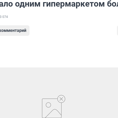
тало одним гипермаркетом б
3 074
 комментарий