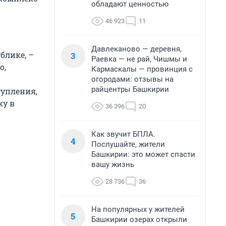
обладают ценностью
46 923
11
Давлеканово — деревня,
блике, –
3
Раевка — не рай, Чишмы и
о,
Кармаскалы — провинция с
огородами: отзывы на
райцентры Башкирии
тупления,
ку в
36 396
20
Как звучит БПЛА.
4
Послушайте, жители
Башкирии: это может спасти
вашу жизнь
28 736
36
На популярных у жителей
5
Башкирии озерах открыли