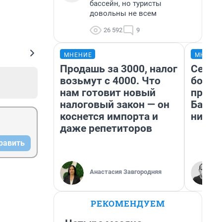
бассейн, но туристы
довольны не всем
26 592
9
МНЕНИЕ
МНЕНИ
Продашь за 3000, налог
Север
возьмут с 4000. Что
богат
нам готовит новый
проех
налоговый закон — он
Башки
коснется импорта и
них л
даже репетиторов
равить
Анастасия Завгородняя
РЕКОМЕНДУЕМ