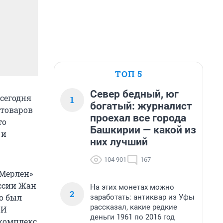
ТОП 5
Север бедный, юг
сегодня
1
богатый: журналист
 товаров
проехал все города
то
Башкирии — какой из
 и
них лучший
104 901
167
 Мерлен»
оссии Жан
На этих монетах можно
2
то был
заработать: антиквар из Уфы
рассказал, какие редкие
 И
деньги 1961 по 2016 год
 комплекс