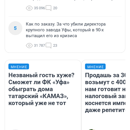
35 096
20
Как по заказу. За что убили директора
5
крупного завода Уфы, который в 90-х
вытащил его из кризиса
31 787
23
МНЕНИЕ
МНЕНИЕ
Незваный гость хуже?
Продашь за 300
Сможет ли ФК «Уфа»
возьмут с 4000
обыграть дома
нам готовит н
татарский «КАМАЗ»,
налоговый зако
который уже не тот
коснется импор
даже репетито