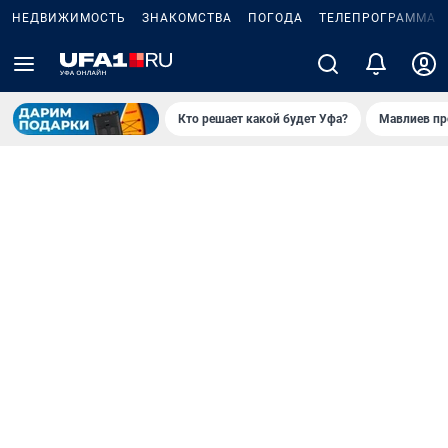
НЕДВИЖИМОСТЬ
ЗНАКОМСТВА
ПОГОДА
ТЕЛЕПРОГРАММА
Кто решает какой будет Уфа?
Мавлиев пр