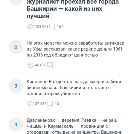
журналист проехал все города
Башкирии — какой из них
лучший
103 978
167
На этих монетах можно заработать: антиквар
2
из Уфы рассказал, какие редкие деньги 1961
по 2016 год обладают ценностью
46 672
11
Кровавое Рождество: как до смерти забили
3
бизнесмена из Башкирии и что стало с
организатором убийства
37 458
13
Давлеканово — деревня, Раевка — не рай,
4
Чишмы и Кармаскалы — провинция с
огородами: отзывы на райцентры Башкирии