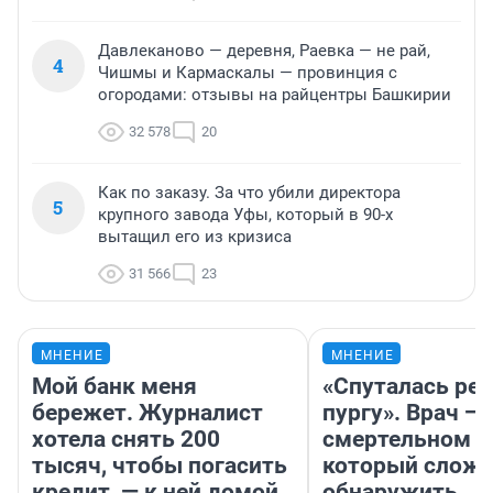
Давлеканово — деревня, Раевка — не рай,
4
Чишмы и Кармаскалы — провинция с
огородами: отзывы на райцентры Башкирии
32 578
20
Как по заказу. За что убили директора
5
крупного завода Уфы, который в 90-х
вытащил его из кризиса
31 566
23
МНЕНИЕ
МНЕНИЕ
Мой банк меня
«Спуталась реч
бережет. Журналист
пургу». Врач — 
хотела снять 200
смертельном д
тысяч, чтобы погасить
который слож
кредит, — к ней домой
обнаружить