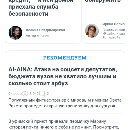
приехала служба
безопасности
Ирина Волкова
Главврач клини
Ксения Владимирская
«Реабилитация 
Автор мнения
Волковой»
РЕКОМЕНДУЕМ
AI-AINA: Атака на соцсети депутатов,
бюджета вузов не хватило лучшим и
сколько стоит арбуз
9 часов
3 942
2
Популярный фитнес-тренер с мировым именем Света
Ракета проведет открытую тренировку для сургутян
В уфимский приют привезли пермячку Марину,
которая почти ничего о себе не помнит. Посмотрите,