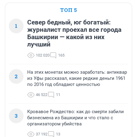
ТОП 5
Север бедный, юг богатый:
1
журналист проехал все города
Башкирии — какой из них
лучший
102 020
165
На этих монетах можно заработать: антиквар
2
из Уфы рассказал, какие редкие деньги 1961
по 2016 год обладают ценностью
46 522
11
Кровавое Рождество: как до смерти забили
3
бизнесмена из Башкирии и что стало с
организатором убийства
37 192
13