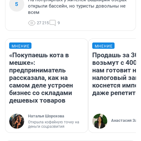
5
открыли бассейн, но туристы довольны не
всем
27 215
9
МНЕНИЕ
МНЕНИЕ
«Покупаешь кота в
Продашь за 300
мешке»:
возьмут с 4000
предприниматель
нам готовит н
рассказала, как на
налоговый зако
самом деле устроен
коснется импор
бизнес со складами
даже репетито
дешевых товаров
Наталья Шорохова
Анастасия Зав
Открыла кофейную точку на
деньги соцразвития