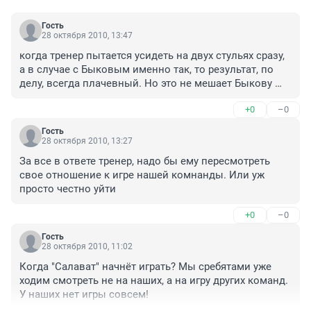
Гость
28 октября 2010, 13:47
когда тренер пытается усидеть на двух стульях сразу, 
а в случае с Быковым именно так, то результат, по 
делу, всегда плачевный. Но это не мешает Быкову 
хорошие боблы иметь. За такий деньги можно сколь 
+0
–0
угодно извиняться(((
Гость
28 октября 2010, 13:27
За все в ответе тренер, надо бы ему пересмотреть 
свое отношение к игре нашей комнанды. Или уж 
просто честно уйти
+0
–0
Гость
28 октября 2010, 11:02
Когда "Салават" начнёт играть? Мы сребятами уже 
ходим смотреть не на наших, а на игру других команд. 
У наших нет игры совсем!