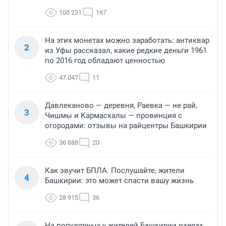
105 231
167
На этих монетах можно заработать: антиквар
2
из Уфы рассказал, какие редкие деньги 1961
по 2016 год обладают ценностью
47 047
11
Давлеканово — деревня, Раевка — не рай,
3
Чишмы и Кармаскалы — провинция с
огородами: отзывы на райцентры Башкирии
36 888
20
Как звучит БПЛА. Послушайте, жители
4
Башкирии: это может спасти вашу жизнь
28 915
36
На популярных у жителей Башкирии озерах