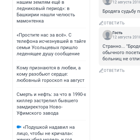
нашим землям ещё в
12 августа 2010
ледниковый период»: в
Бродяга судьбу п
Башкирии нашли челюсть
мамонтенка
ОТВЕТИТЬ
Гость
«Простите нас за всё». С
12 августа 2010
телефона исчезнувшей в тайге
Странно... "Бро
семьи Усольцевых пришло
обычного посети
леденящее душу сообщение
больниц не отлич
Кому признаются в любви, а
ОТВЕТИТЬ
кому разобьют сердце:
любовный гороскоп на август
Смерть и нефть: за что в 1990-х
киллер застрелил бывшего
замдиректора Ново-
Уфимского завода
«Подушкой надавил на
лицо, чтобы не кричала»:
жених убил модель и год