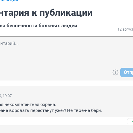
БЛИКАЦИИ
нтария к публикации
на беспечности больных людей
12 авгус
Отп
, 19:07
ая некомпетентная охрана.

ране воровать перестанут уже?! Не твоё-не бери.