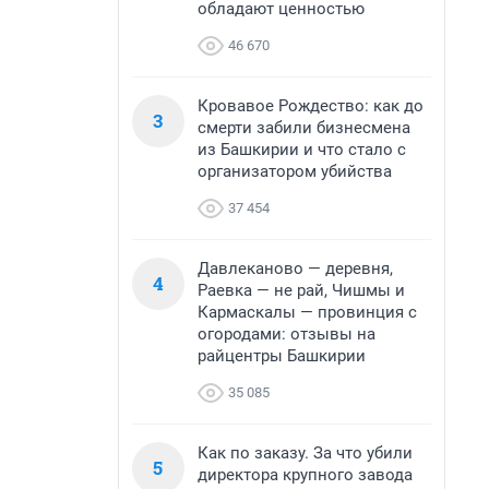
обладают ценностью
46 670
Кровавое Рождество: как до
3
смерти забили бизнесмена
из Башкирии и что стало с
организатором убийства
37 454
Давлеканово — деревня,
4
Раевка — не рай, Чишмы и
Кармаскалы — провинция с
огородами: отзывы на
райцентры Башкирии
35 085
Как по заказу. За что убили
5
директора крупного завода