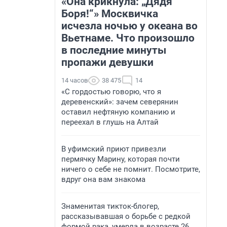
«Она крикнула: „Дядя
Боря!“» Москвичка
исчезла ночью у океана во
Вьетнаме. Что произошло
в последние минуты
пропажи девушки
14 часов
38 475
14
«С гордостью говорю, что я
деревенский»: зачем северянин
оставил нефтяную компанию и
переехал в глушь на Алтай
В уфимский приют привезли
пермячку Марину, которая почти
ничего о себе не помнит. Посмотрите,
вдруг она вам знакома
Знаменитая тикток-блогер,
рассказывавшая о борьбе с редкой
формой рака, умерла в возрасте 26