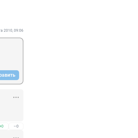
та 2010, 09:06
равить
+0
–0