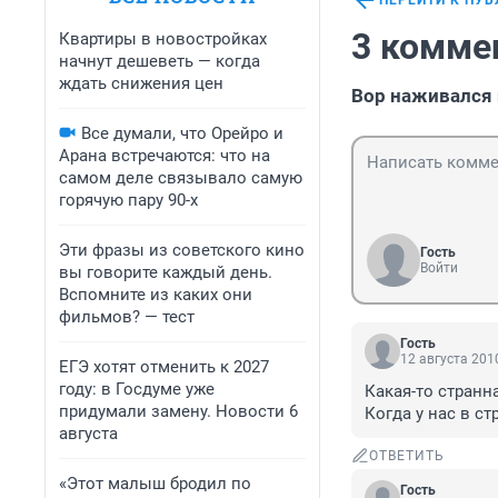
ПЕРЕЙТИ К ПУ
3 комме
Квартиры в новостройках
начнут дешеветь — когда
ждать снижения цен
Вор наживался 
Все думали, что Орейро и
Арана встречаются: что на
самом деле связывало самую
горячую пару 90-х
Эти фразы из советского кино
Гость
Войти
вы говорите каждый день.
Вспомните из каких они
фильмов? — тест
Гость
12 августа 2010
ЕГЭ хотят отменить к 2027
году: в Госдуме уже
Какая-то странн
придумали замену. Новости 6
Когда у нас в ст
августа
ОТВЕТИТЬ
«Этот малыш бродил по
Гость