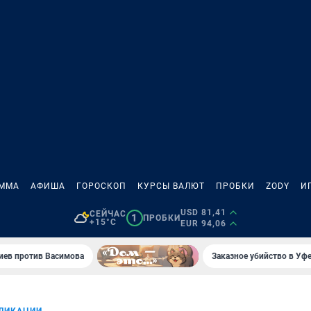
АММА
АФИША
ГОРОСКОП
КУРСЫ ВАЛЮТ
ПРОБКИ
ZODY
И
USD 81,41
СЕЙЧАС
1
ПРОБКИ
+15°C
EUR 94,06
иев против Васимова
Заказное убийство в Уфе