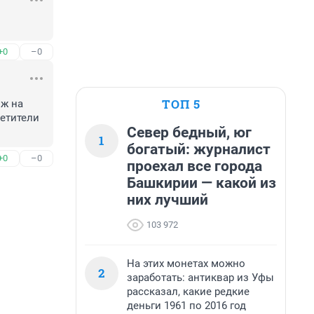
+0
–0
ТОП 5
ж на 
етители 
Север бедный, юг
1
богатый: журналист
+0
–0
проехал все города
Башкирии — какой из
них лучший
103 972
На этих монетах можно
2
заработать: антиквар из Уфы
рассказал, какие редкие
деньги 1961 по 2016 год