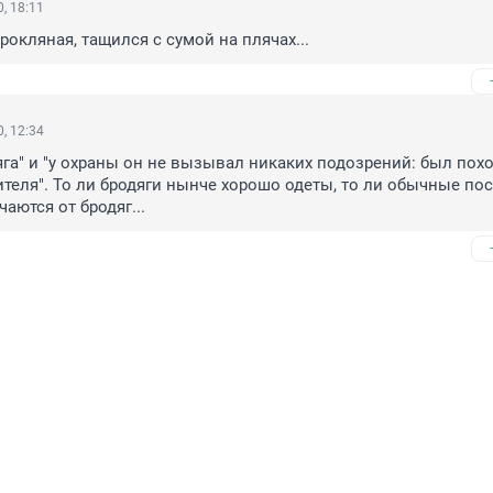
, 18:11
рокляная, тащился с сумой на плячах...
, 12:34
дяга" и "у охраны он не вызывал никаких подозрений: был похо
теля". То ли бродяги нынче хорошо одеты, то ли обычные пос
аются от бродяг...