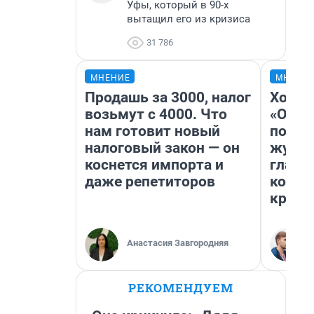
Уфы, который в 90-х
вытащил его из кризиса
31 786
МНЕНИЕ
МНЕНИ
Продашь за 3000, налог
Хоть 
возьмут с 4000. Что
«Одис
нам готовит новый
понра
налоговый закон — он
журна
коснется импорта и
главн
даже репетиторов
котор
крити
Анастасия Завгородняя
РЕКОМЕНДУЕМ