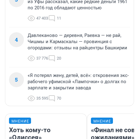
из Уфы рассказал, какие редкие деньги 1961
по 2016 год обладают ценностью
47 403
11
Давлеканово — деревня, Раевка — не рай,
4
Чишмы и Кармаскалы — провинция с
огородами: отзывы на райцентры Башкирии
37 776
20
«Я потерял жену, детей, всё»: откровения экс-
5
рабочего уфимской «Лампочки» о долгах по
зарплате и закрытии завода
35 595
70
МНЕНИЕ
МНЕНИЕ
Хоть кому-то
«Финал не совп
«Одиссея»
ожиданиями»: 