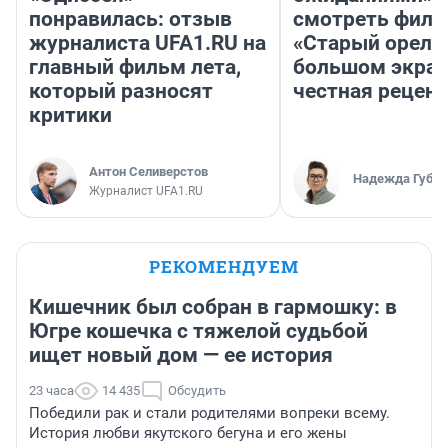
понравилась: отзыв
смотреть фил
журналиста UFA1.RU на
«Старый орел» 
главный фильм лета,
большом экран
который разносят
честная рецен
критики
Антон Селиверстов
Надежда Губар
Журналист UFA1.RU
РЕКОМЕНДУЕМ
Кишечник был собран в гармошку: в
Югре кошечка с тяжелой судьбой
ищет новый дом — ее история
23 часа
14 435
Обсудить
Победили рак и стали родителями вопреки всему.
История любви якутского бегуна и его жены