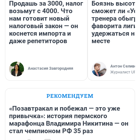
Продашь за 3000, налог
Боязнь высоты
возьмут с 4000. Что
сможет ли «Уфа
нам готовит новый
тренера обыгр
налоговый закон — он
фаворита лиги 
коснется импорта и
удержаться на
даже репетиторов
месте
Антон Селивер
Анастасия Завгородняя
Журналист UFA1
РЕКОМЕНДУЕМ
«Позавтракал и побежал — это уже
привычка»: история пермского
марафонца Владимира Никитина — он
стал чемпионом РФ 35 раз