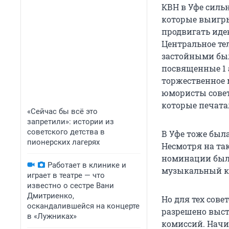
КВН в Уфе сильн
которые выигры
продвигать иде
Центральное тел
застойными был
посвященные 1 
торжественное 
юмористы совет
которые печата
«Сейчас бы всё это
запретили»: истории из
советского детства в
В Уфе тоже был
пионерских лагерях
Несмотря на та
номинации были
Работает в клинике и
музыкальный ко
играет в театре — что
известно о сестре Вани
Дмитриенко,
Но для тех сове
оскандалившейся на концерте
разрешено выст
в «Лужниках»
комиссий. Начи