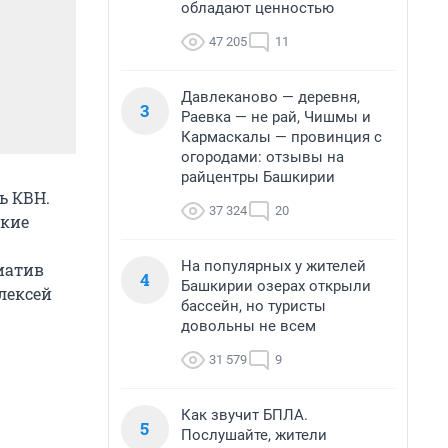
обладают ценностью
47 205
11
Давлеканово — деревня,
3
Раевка — не рай, Чишмы и
Кармаскалы — провинция с
огородами: отзывы на
райцентры Башкирии
ь КВН.
37 324
20
гкие
На популярных у жителей
иатив
4
Башкирии озерах открыли
лексей
бассейн, но туристы
довольны не всем
31 579
9
Как звучит БПЛА.
5
Послушайте, жители