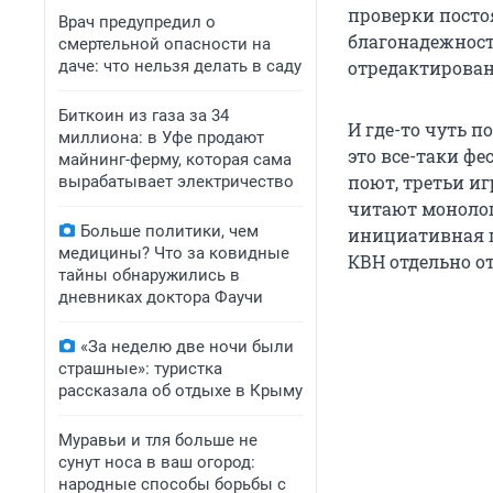
проверки посто
Врач предупредил о
благонадежност
смертельной опасности на
даче: что нельзя делать в саду
отредактирован
Биткоин из газа за 34
И где-то чуть п
миллиона: в Уфе продают
это все-таки ф
майнинг-ферму, которая сама
поют, третьи и
вырабатывает электричество
читают монолог
Больше политики, чем
инициативная г
медицины? Что за ковидные
КВН отдельно о
тайны обнаружились в
дневниках доктора Фаучи
«За неделю две ночи были
страшные»: туристка
рассказала об отдыхе в Крыму
Муравьи и тля больше не
сунут носа в ваш огород:
народные способы борьбы с