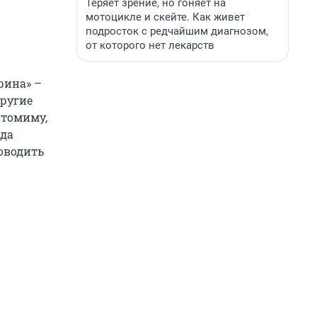
Теряет зрение, но гоняет на
мотоцикле и скейте. Как живет
подросток с редчайшим диагнозом,
от которого нет лекарств
рина» –
другие
нтомиму,
гда
оводить