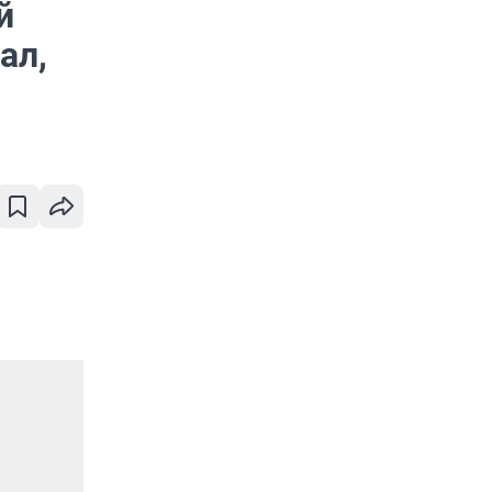
й
ал,