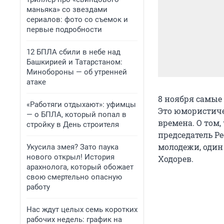
маньяка» со звездами
сериалов: фото со съемок и
первые подробности
12 БПЛА сбили в небе над
Башкирией и Татарстаном:
Минобороны — об утренней
атаке
8 ноября самые
«Работяги отдыхают»: уфимцы
Это юмористиче
— о БПЛА, который попал в
времена. О том,
стройку в День строителя
председатель
Ре
молодежи, один 
Укусила змея? Зато паука
нового открыл! История
Ходорев.
арахнолога, который обожает
свою смертельно опасную
работу
Нас ждут целых семь коротких
рабочих недель: график на