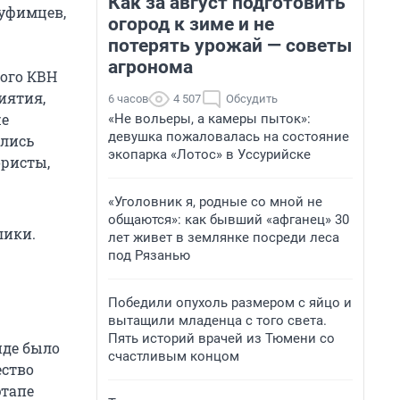
Как за август подготовить
 уфимцев,
огород к зиме и не
потерять урожай — советы
агронома
ного КВН
иятия,
6 часов
4 507
Обсудить
же
«Не вольеры, а камеры пыток»:
девушка пожаловалась на состояние
ались
экопарка «Лотос» в Уссурийске
ористы,
«Уголовник я, родные со мной не
общаются»: как бывший «афганец» 30
лики.
лет живет в землянке посреди леса
под Рязанью
Победили опухоль размером с яйцо и
вытащили младенца с того света.
Пять историй врачей из Тюмени со
нде было
счастливым концом
ество
этапе