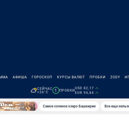
АММА
АФИША
ГОРОСКОП
КУРСЫ ВАЛЮТ
ПРОБКИ
ZODY
И
USD 82,17
СЕЙЧАС
1
ПРОБКИ
+26°C
EUR 94,84
Самое соленое озеро Башкирии
Все еще нельз