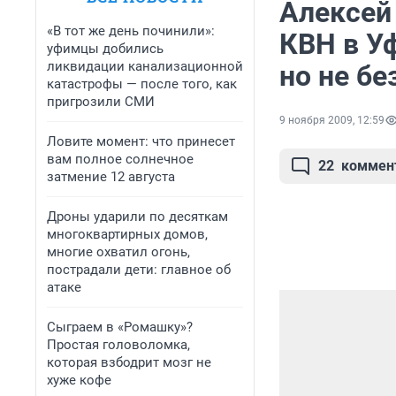
Алексей 
«В тот же день починили»:
КВН в Уф
уфимцы добились
ликвидации канализационной
но не б
катастрофы — после того, как
пригрозили СМИ
9 ноября 2009, 12:59
Ловите момент: что принесет
вам полное солнечное
22
коммен
затмение 12 августа
Дроны ударили по десяткам
многоквартирных домов,
многие охватил огонь,
пострадали дети: главное об
атаке
Сыграем в «Ромашку»?
Простая головоломка,
которая взбодрит мозг не
хуже кофе