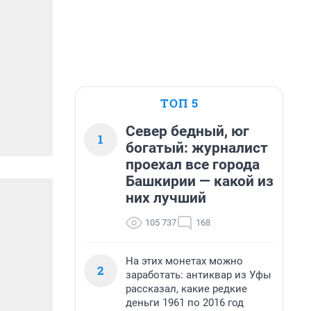
ТОП 5
Север бедный, юг
1
богатый: журналист
проехал все города
Башкирии — какой из
них лучший
105 737
168
На этих монетах можно
2
заработать: антиквар из Уфы
рассказал, какие редкие
деньги 1961 по 2016 год