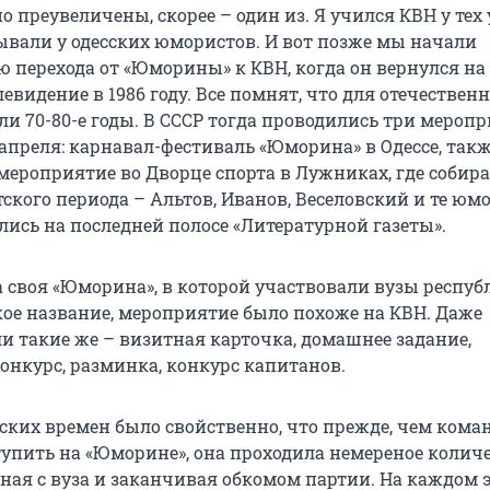
о преувеличены, скорее – один из. Я учился КВН у тех
вали у одесских юмористов. И вот позже мы начали
ю перехода от «Юморины» к КВН, когда он вернулся на
евидение в 1986 году. Все помнят, что для отечествен
и 70-80-е годы. В СССР тогда проводились три меропр
апреля: карнавал-фестиваль «Юморина» в Одессе, так
мероприятие во Дворце спорта в Лужниках, где собир
ского периода – Альтов, Иванов, Веселовский и те юм
лись на последней полосе «Литературной газеты».
а своя «Юморина», в которой участвовали вузы респуб
кое название, мероприятие было похоже на КВН. Даже
 такие же – визитная карточка, домашнее задание,
нкурс, разминка, конкурс капитанов.
тских времен было свойственно, что прежде, чем кома
упить на «Юморине», она проходила немереное колич
ная с вуза и заканчивая обкомом партии. На каждом 