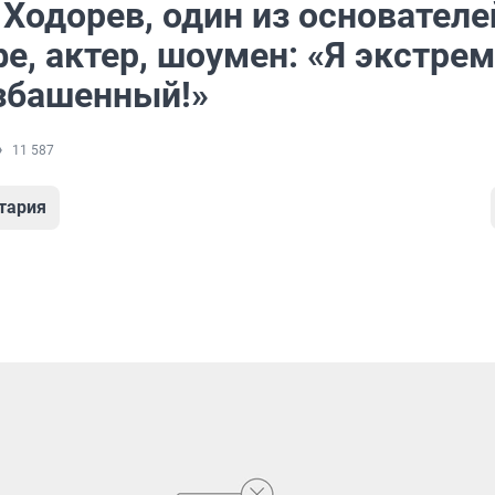
Ходорев, один из основателе
е, актер, шоумен: «Я экстрем
езбашенный!»
11 587
тария