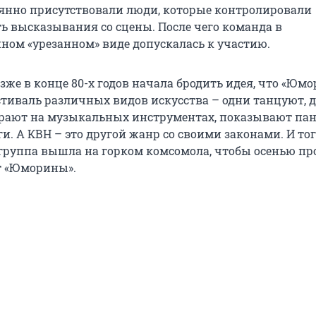
янно присутствовали люди, которые контролировали
ь высказывания со сцены. После чего команда в
ном «урезанном» виде допускалась к участию.
озже в конце 80-х годов начала бродить идея, что «Юмо
естиваль различных видов искусства – одни танцуют, 
грают на музыкальных инструментах, показывают па
и. А КВН – это другой жанр со своими законами. И то
руппа вышла на горком комсомола, чтобы осенью пр
т «Юморины».