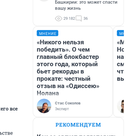
Башкирии: это может спасти
вашу жизнь
29 182
36
МНЕНИЕ
МНЕНИ
«Никого нельзя
«Мы в
победить». О чем
Нолан
главный блокбастер
настр
этого года, который
смотр
бьет рекорды в
чтобы
прокате: честный
выгля
отзыв на «Одиссею»
Нолана
Стас Соколов
его все
Эксперт
РЕКОМЕНДУЕМ
ьстве